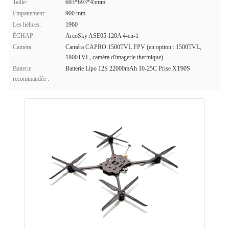
Taille:
693*693*45mm
Empattement:
900 mm
Les hélices:
1960
ÉCHAP:
ArcoSky ASE05 120A 4-en-1
Caméra:
Caméra CAPRO 1500TVL FPV (en option : 1500TVL,
1800TVL, caméra d'imagerie thermique)
Batterie
Batterie Lipo 12S 22000mAh 10-25C Prise XT90S
recommandée :