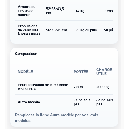
Armure du
52*35*43,5
FPV avec
14 kg
7 ensembles pa
cm
moteur
Propulsions
de véhicules
56*45*41 cm
35 kg ou plus
50 pièces par b
à roues libres
Comparaison
CHARGE
MODÈLE
PORTÉE
VIT
UTILE
Pour l'utilisation de la méthode
20km
20000 g
110 
AS181PRO
Je ne sais
Je ne sais
Je n
Autre modèle
pas.
pas.
pas.
Remplacez la ligne Autre modèle par vos vrais
modèles.