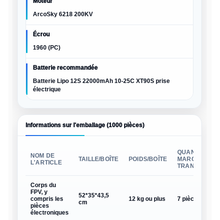
Moteur
ArcoSky 6218 200KV
Écrou
1960 (PC)
Batterie recommandée
Batterie Lipo 12S 22000mAh 10-25C XT90S prise
électrique
Informations sur l'emballage (1000 pièces)
QUANTITÉ DE
NOM DE
TAILLE/BOÎTE
POIDS/BOÎTE
MARCHANDIS
L'ARTICLE
TRANSPORTÉE
Corps du
FPV, y
52*35*43,5
compris les
12 kg ou plus
7 pièces par bo
cm
pièces
électroniques