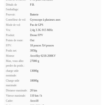
Détails de
P.B.
l'emballage:
Pouvoir:
Batterie
Contrôleur de vol:
Gyroscope à plusieurs axes
Mode de vol:
Pas de GPS
Vrx:
2,4g 3.3G 915 MHz
Produit:
Drone FPV
Points de route:
Oui
FPV:
18 pouces X4 pouces
Poids net:
3950g
Moteur:
ArcoSky 6218-200KV
Max, vous allez
27000 g
perdre du poids.:
charge utile
13000g
nominale:
Charge utile
18000g
maximale:
Distance maximale:
20 km
Vitesse maximale:
110 km / h
Cadre:
Arco18