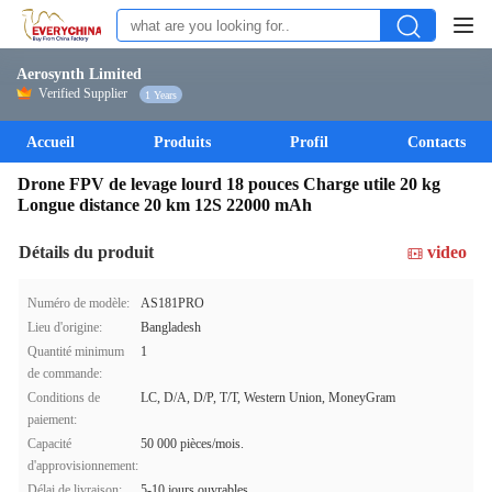
Aerosynth Limited
Verified Supplier
1 Years
Accueil
Produits
Profil
Contacts
Drone FPV de levage lourd 18 pouces Charge utile 20 kg
Longue distance 20 km 12S 22000 mAh
Détails du produit
video
Numéro de modèle:
AS181PRO
Lieu d'origine:
Bangladesh
Quantité minimum
1
de commande:
Conditions de
LC, D/A, D/P, T/T, Western Union, MoneyGram
paiement:
Capacité
50 000 pièces/mois.
d'approvisionnement:
Délai de livraison:
5-10 jours ouvrables