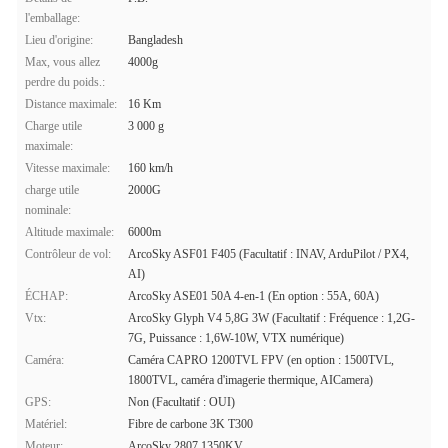
l'emballage:
Lieu d'origine:
Bangladesh
Max, vous allez
4000g
perdre du poids.:
Distance maximale:
16 Km
Charge utile
3 000 g
maximale:
Vitesse maximale:
160 km/h
charge utile
2000G
nominale:
Altitude maximale:
6000m
Contrôleur de vol:
ArcoSky ASF01 F405 (Facultatif : INAV, ArduPilot / PX4,
AI)
ÉCHAP:
ArcoSky ASE01 50A 4-en-1 (En option : 55A, 60A)
Vtx:
ArcoSky Glyph V4 5,8G 3W (Facultatif : Fréquence : 1,2G-
7G, Puissance : 1,6W-10W, VTX numérique)
Caméra:
Caméra CAPRO 1200TVL FPV (en option : 1500TVL,
1800TVL, caméra d'imagerie thermique, AICamera)
GPS:
Non (Facultatif : OUI)
Matériel:
Fibre de carbone 3K T300
Moteur:
ArcoSky 2807 1350KV