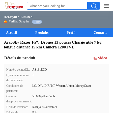
Aerosynth Limited
Verified Supplier
1 Years
Accueil
Produits
Profil
Contacts
ArcoSky Razor FPV Drones 13 pouces Charge utile 7 kg
longue distance 15 km Caméra 1200TVL
Détails du produit
video
Numéro de modèle:
AS131ECO
Quantité minimum
1
de commande:
Conditions de
LC, D/A, D/P, T/T, Western Union, MoneyGram
paiement:
Capacité
50 000 pièces/mois.
d'approvisionnement:
Délai de livraison:
5-10 jours ouvrables
Détails de
P.B.