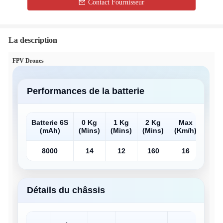
Contact Fournisseur
La description
FPV Drones
Performances de la batterie
Batterie 6S
0 Kg
1 Kg
2 Kg
Max
Max
(mAh)
(Mins)
(Mins)
(Mins)
(Km/h)
(KM)
8000
14
12
160
16
16
Détails du châssis