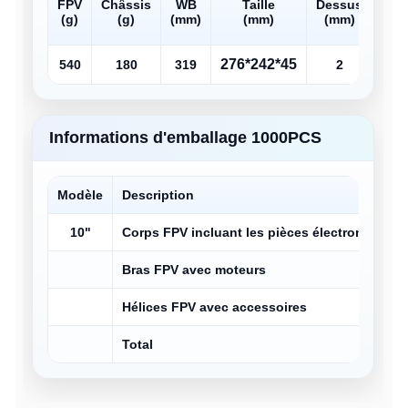
FPV
Châssis
WB
Taille
Dessus
Mili
(g)
(g)
(mm)
(mm)
(mm)
(mm
276*242*45
540
180
319
2
3
Informations d'emballage 1000PCS
Modèle
Description
10"
Corps FPV incluant les pièces électroniques
Bras FPV avec moteurs
Hélices FPV avec accessoires
Total