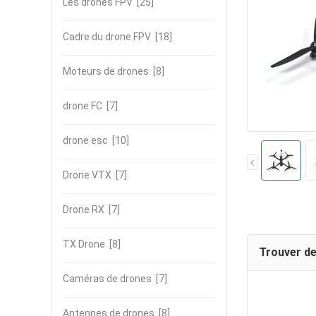
Les drones FPV
[25]
Cadre du drone FPV
[18]
Moteurs de drones
[8]
drone FC
[7]
drone esc
[10]
Drone VTX
[7]
Drone RX
[7]
TX Drone
[8]
Trouver de
Caméras de drones
[7]
Antennes de drones
[8]