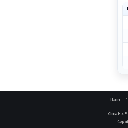
Home
P
China Hot P
Copyri