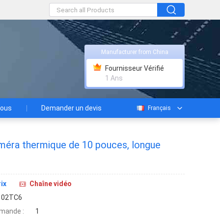
Manufacturer from China
Fournisseur Vérifié
1 Ans
nous
Demander un devis
Français
éra thermique de 10 pouces, longue
ix
Chaîne vidéo
102TC6
mande :
1