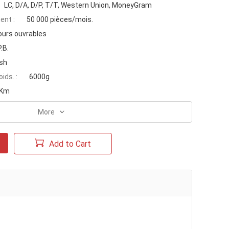
LC, D/A, D/P, T/T, Western Union, MoneyGram
ent :
50 000 pièces/mois.
ours ouvrables
P.B.
sh
ids. :
6000g
 Km
More
Add to Cart