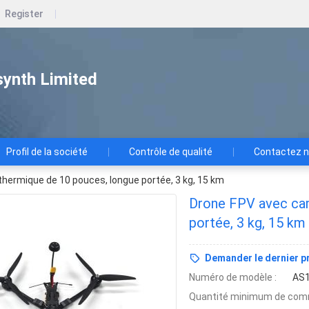
Register
ynth Limited
Profil de la société
Contrôle de qualité
Contactez 
hermique de 10 pouces, longue portée, 3 kg, 15 km
Drone FPV avec cam
portée, 3 kg, 15 km
Demander le dernier pr
Numéro de modèle :
AS
Quantité minimum de com