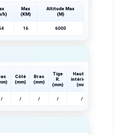
ax
Max
Altitude Max
/h)
(KM)
(M)
54
16
6000
Tige
Hauteur
Bas
Côté
Bras
R.
intérieure
mm)
(mm)
(mm)
(mm)
(mm)
/
/
/
/
/