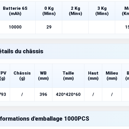
Batterie 6S
0 Kg
2 Kg
3 Kg
M
(mAh)
(Mins)
(Mins)
(Mins)
(Km
10000
29
1
étails du châssis
FPV
Châssis
WB
Taille
Haut
Milieu
(g)
(g)
(mm)
(mm)
(mm)
(mm)
(
793
/
396
420*420*60
/
/
nformations d'emballage 1000PCS