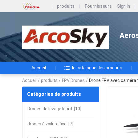
produits
Fournisseurs
Sign in
Aeros
Accueil
le catalogue des produits
Accueil
/
produits
/
FPV Drones
/
Drone FPV avec caméra t
Catégories de produits
Drones de levage lourd
[10]
drones à voilure fixe
[7]