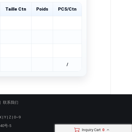
Taille Ctn
Poids
PCS/Ctn
/
联系我们
X
|
Y
|
Z
|
0~9
40号-5
Inquiry Cart
0