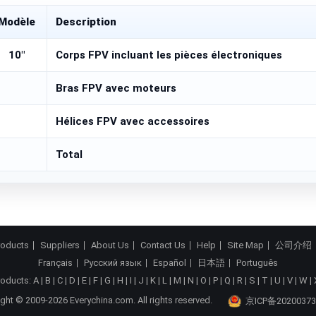
Modèle
Description
10"
Corps FPV incluant les pièces électroniques
Bras FPV avec moteurs
Hélices FPV avec accessoires
Total
roducts
Suppliers
About Us
Contact Us
Help
Site Map
公司介绍
Français
Русский язык
Español
日本語
Português
roducts:
A
|
B
|
C
|
D
|
E
|
F
|
G
|
H
|
I
|
J
|
K
|
L
|
M
|
N
|
O
|
P
|
Q
|
R
|
S
|
T
|
U
|
V
|
W
|
ght © 2009-2026 Everychina.com. All rights reserved.
京ICP备20200373