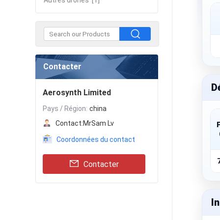
Autres drones
[1]
Contacter
D
Aerosynth Limited
Pays / Région:
china
Contact:
MrSam Lv
Coordonnées du contact
Contacter
I