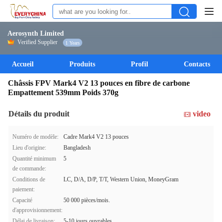
Aerosynth Limited
Verified Supplier
1 Years
Accueil
Produits
Profil
Contacts
Châssis FPV Mark4 V2 13 pouces en fibre de carbone
Empattement 539mm Poids 370g
Détails du produit
video
Numéro de modèle:
Cadre Mark4 V2 13 pouces
Lieu d'origine:
Bangladesh
Quantité minimum
5
de commande:
Conditions de
LC, D/A, D/P, T/T, Western Union, MoneyGram
paiement:
Capacité
50 000 pièces/mois.
d'approvisionnement:
Délai de livraison:
5-10 jours ouvrables