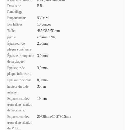
Détails de
P.B.
l'emballage:
Empattement:
539MM
Les hélices:
13 pouces
Taille:
485*385*52mm
poids:
environ 370g
Épaisseur de
2,0 mm
plaque supérieure:
Épaisseur moyenne
3,0 mm
de la plaque:
Épaisseur de
3,0 mm
plaque inférieure:
Épaisseur de bras:
8,0 mm
hauteur du vide
35mm
interne:
Espacement des
19 mm
trous d'installation
de la caméra:
Espacement des
20*20mm/30.5*30.5mm
trous d'installation
du VTX: