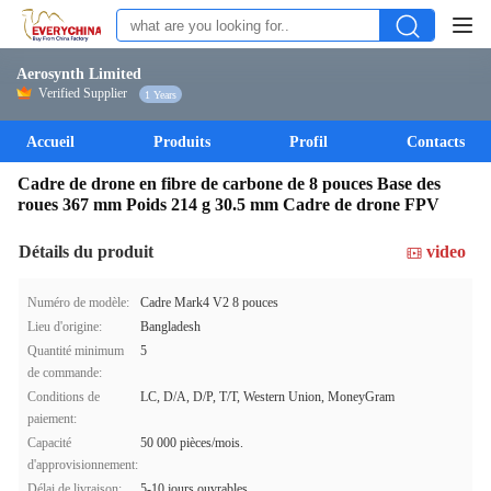
Aerosynth Limited
Verified Supplier
1 Years
Accueil
Produits
Profil
Contacts
Cadre de drone en fibre de carbone de 8 pouces Base des
roues 367 mm Poids 214 g 30.5 mm Cadre de drone FPV
Détails du produit
video
Numéro de modèle:
Cadre Mark4 V2 8 pouces
Lieu d'origine:
Bangladesh
Quantité minimum
5
de commande:
Conditions de
LC, D/A, D/P, T/T, Western Union, MoneyGram
paiement:
Capacité
50 000 pièces/mois.
d'approvisionnement:
Délai de livraison:
5-10 jours ouvrables