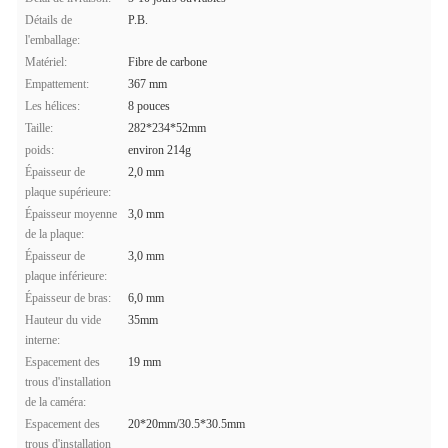
Détails de
P.B.
l'emballage:
Matériel:
Fibre de carbone
Empattement:
367 mm
Les hélices:
8 pouces
Taille:
282*234*52mm
poids:
environ 214g
Épaisseur de
2,0 mm
plaque supérieure:
Épaisseur moyenne
3,0 mm
de la plaque:
Épaisseur de
3,0 mm
plaque inférieure:
Épaisseur de bras:
6,0 mm
Hauteur du vide
35mm
interne:
Espacement des
19 mm
trous d'installation
de la caméra:
Espacement des
20*20mm/30.5*30.5mm
trous d'installation