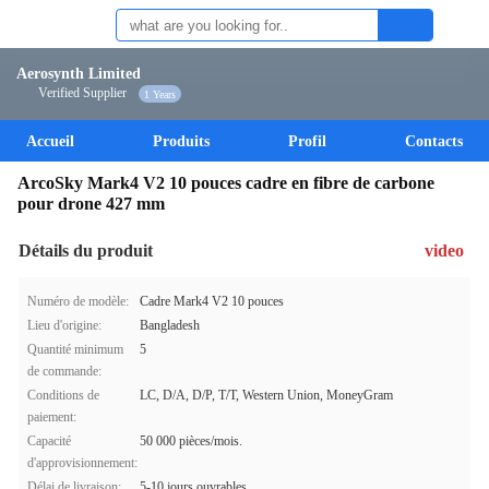
Aerosynth Limited
Verified Supplier
1 Years
Accueil
Produits
Profil
Contacts
ArcoSky Mark4 V2 10 pouces cadre en fibre de carbone
pour drone 427 mm
Détails du produit
video
Numéro de modèle:
Cadre Mark4 V2 10 pouces
Lieu d'origine:
Bangladesh
Quantité minimum
5
de commande:
Conditions de
LC, D/A, D/P, T/T, Western Union, MoneyGram
paiement:
Capacité
50 000 pièces/mois.
d'approvisionnement:
Délai de livraison:
5-10 jours ouvrables