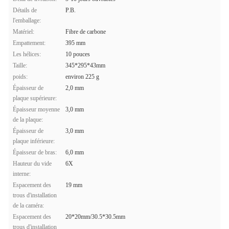
Détails de
P.B.
l'emballage:
Matériel:
Fibre de carbone
Empattement:
395 mm
Les hélices:
10 pouces
Taille:
345*295*43mm
poids:
environ 225 g
Épaisseur de
2,0 mm
plaque supérieure:
Épaisseur moyenne
3,0 mm
de la plaque:
Épaisseur de
3,0 mm
plaque inférieure:
Épaisseur de bras:
6,0 mm
Hauteur du vide
6X
interne:
Espacement des
19 mm
trous d'installation
de la caméra:
Espacement des
20*20mm/30.5*30.5mm
trous d'installation