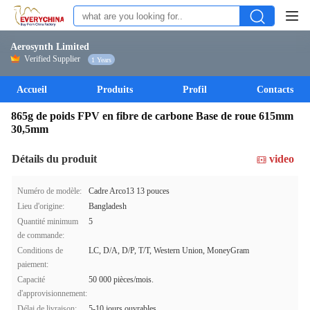
Aerosynth Limited
Verified Supplier
1 Years
Accueil
Produits
Profil
Contacts
865g de poids FPV en fibre de carbone Base de roue 615mm
30,5mm
Détails du produit
video
Numéro de modèle:
Cadre Arco13 13 pouces
Lieu d'origine:
Bangladesh
Quantité minimum
5
de commande:
Conditions de
LC, D/A, D/P, T/T, Western Union, MoneyGram
paiement:
Capacité
50 000 pièces/mois.
d'approvisionnement:
Délai de livraison:
5-10 jours ouvrables