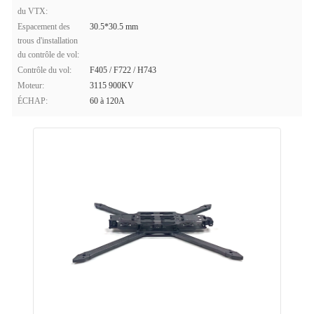
du VTX:
Espacement des
30.5*30.5 mm
trous d'installation
du contrôle de vol:
Contrôle du vol:
F405 / F722 / H743
Moteur:
3115 900KV
ÉCHAP:
60 à 120A