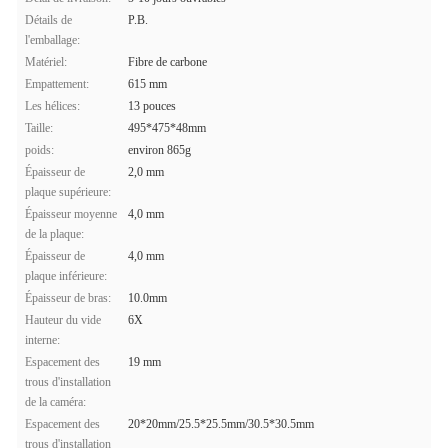
Détails de
P.B.
l'emballage:
Matériel:
Fibre de carbone
Empattement:
615 mm
Les hélices:
13 pouces
Taille:
495*475*48mm
poids:
environ 865g
Épaisseur de
2,0 mm
plaque supérieure:
Épaisseur moyenne
4,0 mm
de la plaque:
Épaisseur de
4,0 mm
plaque inférieure:
Épaisseur de bras:
10.0mm
Hauteur du vide
6X
interne:
Espacement des
19 mm
trous d'installation
de la caméra:
Espacement des
20*20mm/25.5*25.5mm/30.5*30.5mm
trous d'installation