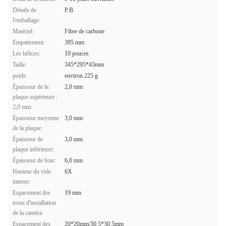
Détails de
P.B.
l'emballage:
Matériel:
Fibre de carbone
Empattement:
395 mm
Les hélices:
10 pouces
Taille:
345*295*43mm
poids:
environ 225 g
Épaisseur de la
2,0 mm
plaque supérieure :
2,0 mm:
Épaisseur moyenne
3,0 mm
de la plaque:
Épaisseur de
3,0 mm
plaque inférieure:
Épaisseur de bras:
6,0 mm
Hauteur du vide
6X
interne:
Espacement des
19 mm
trous d'installation
de la caméra:
Espacement des
20*20mm/30.5*30.5mm