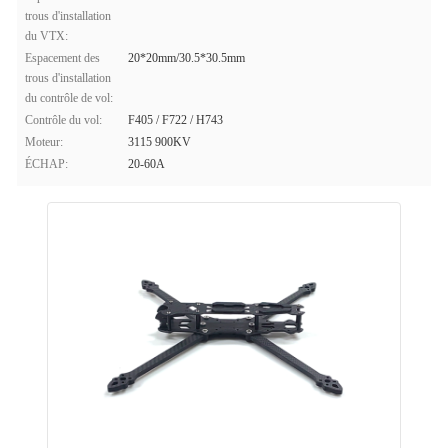
trous d'installation
du VTX:
Espacement des
20*20mm/30.5*30.5mm
trous d'installation
du contrôle de vol:
Contrôle du vol:
F405 / F722 / H743
Moteur:
3115 900KV
ÉCHAP:
20-60A