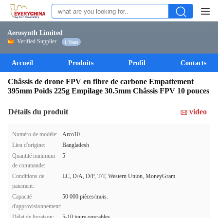
Aerosynth Limited
Verified Supplier
1 Years
Accueil
Produits
Profil
Contacts
Châssis de drone FPV en fibre de carbone Empattement
395mm Poids 225g Empilage 30.5mm Châssis FPV 10 pouces
Détails du produit
video
Numéro de modèle:
Arco10
Lieu d'origine:
Bangladesh
Quantité minimum
5
de commande:
Conditions de
LC, D/A, D/P, T/T, Western Union, MoneyGram
paiement:
Capacité
50 000 pièces/mois.
d'approvisionnement:
Délai de livraison:
5-10 jours ouvrables