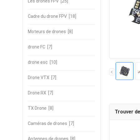
Les drones FPV
[25]
Cadre du drone FPV
[18]
Moteurs de drones
[8]
drone FC
[7]
drone esc
[10]
Drone VTX
[7]
Drone RX
[7]
TX Drone
[8]
Trouver de
Caméras de drones
[7]
Antennes de drones
[8]