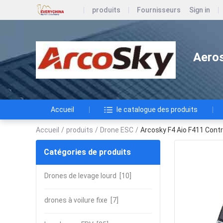
produits
Fournisseurs
Sign in
Aeros
Accueil
le catalogue des produits
Accueil
/
produits
/
Drone ESC
/
Arcosky F4 Aio F411 Contrô
Catégories de produits
Drones de levage lourd
[10]
drones à voilure fixe
[7]