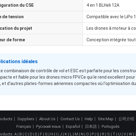
iguration du CSE
4 en 1 BLHeli 12A
e de tension
Compatible avec le LiPo 
cation du projet
Les drones à moteur à c
eur de forme
Conception intégrée tout
lications idéales
e combinaison de contrôle de vol et ESC est parfaite pour les constr
acte et fiable pour les drones micro FPV.Ce qui le rend excellent pour
e, et d'autres plates-formes aériennes compactes où l'optimisation du po
roducts
Suppliers
About Us
Contact Us
Help
Site Map
公司介绍
Français
Русский язык
Español
日本語
Português
roducts:
A
|
B
|
C
|
D
|
E
|
F
|
G
|
H
|
I
|
J
|
K
|
L
|
M
|
N
|
O
|
P
|
Q
|
R
|
S
|
T
|
U
|
V
|
W
|