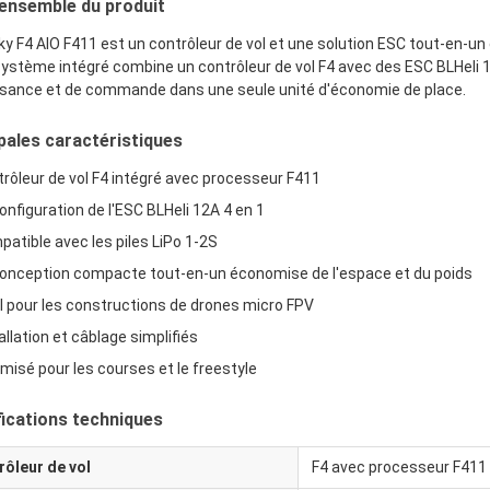
'ensemble du produit
ky F4 AIO F411 est un contrôleur de vol et une solution ESC tout-en-
ystème intégré combine un contrôleur de vol F4 avec des ESC BLHeli 1
ssance et de commande dans une seule unité d'économie de place.
pales caractéristiques
rôleur de vol F4 intégré avec processeur F411
onfiguration de l'ESC BLHeli 12A 4 en 1
atible avec les piles LiPo 1-2S
conception compacte tout-en-un économise de l'espace et du poids
l pour les constructions de drones micro FPV
allation et câblage simplifiés
misé pour les courses et le freestyle
fications techniques
rôleur de vol
F4 avec processeur F411