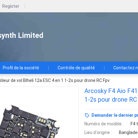
Register
ynth Limited
Profil de la société
Contrôle de qualité
Contactez 
leur de vol Blheli 12a ESC 4 en 1 1-2s pour drone RC Fpv
Arcosky F4 Aio F411
1-2s pour drone RC
Demander le dernier pr
Numéro de modèle :
F4 
Lieu d'origine :
Banglade