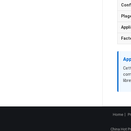
Conf
Plag
Appli
Fact
App
Cett
comp
libr
Home
P
China Hot P