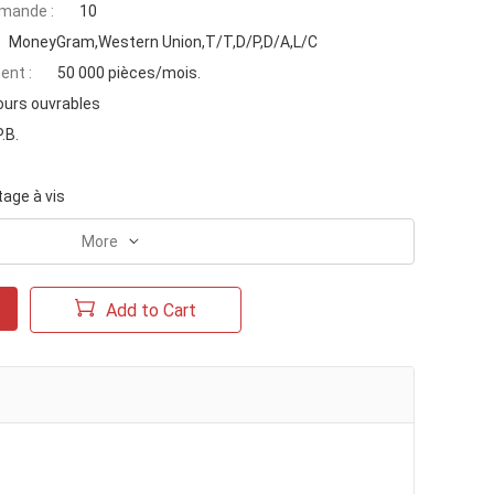
mande :
10
MoneyGram,Western Union,T/T,D/P,D/A,L/C
ent :
50 000 pièces/mois.
ours ouvrables
P.B.
age à vis
More
Add to Cart