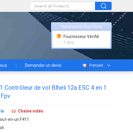
Manufacturer from China
Fournisseur Vérifié
1 Ans
nous
Demander un devis
Français
 Contrôleur de vol Blheli 12a ESC 4 en 1
 Fpv
ix
Chaîne vidéo
tout-en-un F411
sh