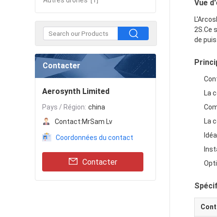
Autres drones
[1]
Vue d
L'Arcos
2S.Ce s
de pui
Princi
Contacter
Cont
Aerosynth Limited
La c
Pays / Région:
china
Comp
La 
Contact:
MrSam Lv
Idéa
Coordonnées du contact
Inst
Contacter
Opti
Spéci
Cont