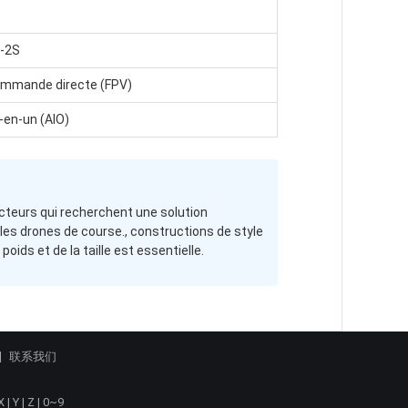
1-2S
ommande directe (FPV)
-en-un (AIO)
ucteurs qui recherchent une solution
 les drones de course., constructions de style
ids et de la taille est essentielle.
联系我们
X
|
Y
|
Z
|
0~9