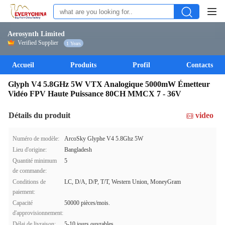
Aerosynth Limited
Verified Supplier
1 Years
Accueil
Produits
Profil
Contacts
Glyph V4 5.8GHz 5W VTX Analogique 5000mW Émetteur
Vidéo FPV Haute Puissance 80CH MMCX 7 - 36V
Détails du produit
video
Numéro de modèle:
ArcoSky Glyphe V4 5.8Ghz 5W
Lieu d'origine:
Bangladesh
Quantité minimum
5
de commande:
Conditions de
LC, D/A, D/P, T/T, Western Union, MoneyGram
paiement:
Capacité
50000 pièces/mois.
d'approvisionnement:
Délai de livraison:
5-10 jours ouvrables