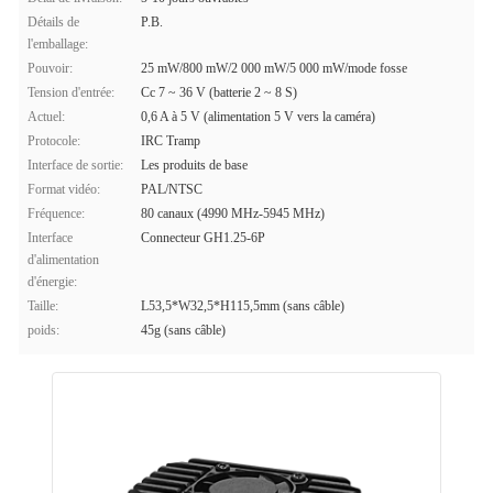
Détails de
P.B.
l'emballage:
Pouvoir:
25 mW/800 mW/2 000 mW/5 000 mW/mode fosse
Tension d'entrée:
Cc 7 ~ 36 V (batterie 2 ~ 8 S)
Actuel:
0,6 A à 5 V (alimentation 5 V vers la caméra)
Protocole:
IRC Tramp
Interface de sortie:
Les produits de base
Format vidéo:
PAL/NTSC
Fréquence:
80 canaux (4990 MHz-5945 MHz)
Interface
Connecteur GH1.25-6P
d'alimentation
d'énergie:
Taille:
L53,5*W32,5*H115,5mm (sans câble)
poids:
45g (sans câble)