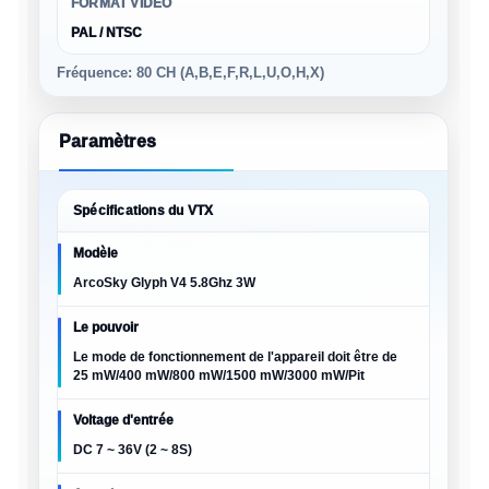
FORMAT VIDÉO
PAL / NTSC
Fréquence: 80 CH (A,B,E,F,R,L,U,O,H,X)
Paramètres
Spécifications du VTX
Modèle
ArcoSky Glyph V4 5.8Ghz 3W
Le pouvoir
Le mode de fonctionnement de l'appareil doit être de
25 mW/400 mW/800 mW/1500 mW/3000 mW/Pit
Voltage d'entrée
DC 7 ~ 36V (2 ~ 8S)