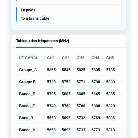
Le poids
45 g (sans câble)
Tableau des fréquences (MHz)
LE CANAL
CH1
CH2
CH3
CH4
CH5
CH6
Groupe_A
5865
5845
5825
5805
5785
5765
5
Groupe B
5733
5752
5771
5790
5809
5828
5
Bande_E
5705
5685
5665
5645
5885
5905
5
Bande_F
5740
5760
5780
5800
5820
5840
5
Band_R
5658
5695
5732
5769
5806
5843
5
Bande_H
5653
5693
5733
5773
5813
5853
5