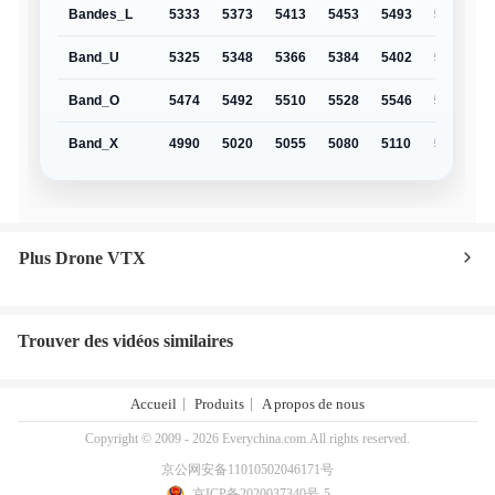
Bandes_L
5333
5373
5413
5453
5493
5533
5
Band_U
5325
5348
5366
5384
5402
5420
5
Band_O
5474
5492
5510
5528
5546
5564
5
Band_X
4990
5020
5055
5080
5110
5140
5
Plus Drone VTX
Trouver des vidéos similaires
Accueil
Produits
A propos de nous
Copyright © 2009 - 2026 Everychina.com.All rights reserved.
京公网安备11010502046171号
京ICP备2020037340号-5