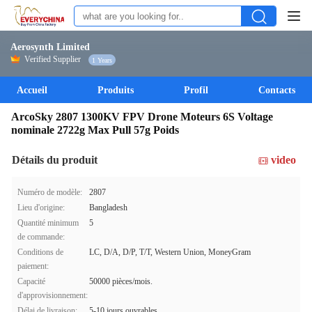
Aerosynth Limited
Verified Supplier
1 Years
Accueil
Produits
Profil
Contacts
ArcoSky 2807 1300KV FPV Drone Moteurs 6S Voltage
nominale 2722g Max Pull 57g Poids
Détails du produit
video
Numéro de modèle:
2807
Lieu d'origine:
Bangladesh
Quantité minimum
5
de commande:
Conditions de
LC, D/A, D/P, T/T, Western Union, MoneyGram
paiement:
Capacité
50000 pièces/mois.
d'approvisionnement:
Délai de livraison:
5-10 jours ouvrables