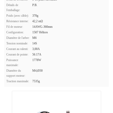
Détails de
P.B.
l'emballage:
Poids (avec câble):
370g
Résistance interne:
42,2 mΩ
Fil de moteur:
14AWG-360mm
Configuration:
1507 Hélices
Diamètre de l'arbre:
M6
Tension nominale:
14S
Courant au ralenti:
3,00A
Courant de pointe:
56.17A
Puissance
1778W
maximale:
Diamètre du
M4,Ø30
support moteur:
Traction maximale:
7535g