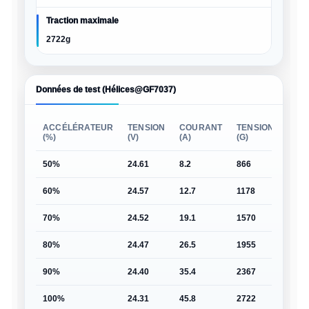
Traction maximale
2722g
Données de test (Hélices@GF7037)
ACCÉLÉRATEUR
TENSION
COURANT
TENSION
PUI
(%)
(V)
(A)
(G)
(W)
50%
24.61
8.2
866
202
60%
24.57
12.7
1178
312
70%
24.52
19.1
1570
468
80%
24.47
26.5
1955
648
90%
24.40
35.4
2367
864
100%
24.31
45.8
2722
1113