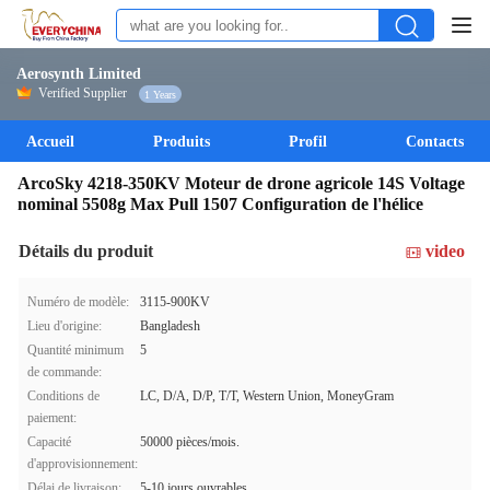
Aerosynth Limited
Verified Supplier
1 Years
Accueil
Produits
Profil
Contacts
ArcoSky 4218-350KV Moteur de drone agricole 14S Voltage
nominal 5508g Max Pull 1507 Configuration de l'hélice
Détails du produit
video
Numéro de modèle:
3115-900KV
Lieu d'origine:
Bangladesh
Quantité minimum
5
de commande:
Conditions de
LC, D/A, D/P, T/T, Western Union, MoneyGram
paiement:
Capacité
50000 pièces/mois.
d'approvisionnement:
Délai de livraison:
5-10 jours ouvrables