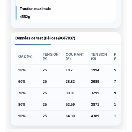
Traction maximale
4552g
Données de test (Hélices@GF7037)
TENSION
COURANT
TENSION
PUISSAN
GAZ (%)
(V)
(A)
(G)
(W)
50%
25
18.7
1994
568
60%
25
28.82
2689
709
70%
25
39.91
3295
997
80%
25
52.59
3871
1303
90%
25
64.30
4389
1603
100%
25
66.89
4552
1684