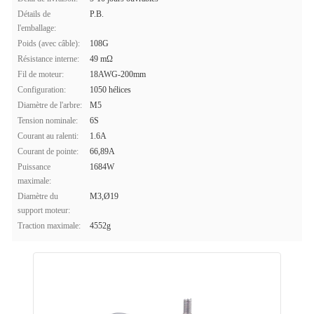
Détails de
P.B.
l'emballage:
Poids (avec câble):
108G
Résistance interne:
49 mΩ
Fil de moteur:
18AWG-200mm
Configuration:
1050 hélices
Diamètre de l'arbre:
M5
Tension nominale:
6S
Courant au ralenti:
1.6A
Courant de pointe:
66,89A
Puissance
1684W
maximale:
Diamètre du
M3,Ø19
support moteur:
Traction maximale:
4552g