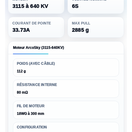
3115 à 640 KV
6S
COURANT DE POINTE
MAX PULL
33.73A
2885 g
Moteur ArcoSky (3115-640KV)
POIDS (AVEC CÂBLE)
112 g
RÉSISTANCE INTERNE
80 mΩ
FIL DE MOTEUR
18WG à 300 mm
CONFIGURATION