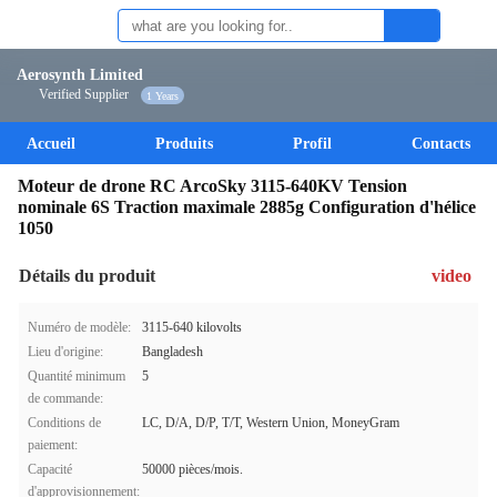
Aerosynth Limited
Verified Supplier
1 Years
Accueil
Produits
Profil
Contacts
Moteur de drone RC ArcoSky 3115-640KV Tension
nominale 6S Traction maximale 2885g Configuration d'hélice
1050
Détails du produit
video
Numéro de modèle:
3115-640 kilovolts
Lieu d'origine:
Bangladesh
Quantité minimum
5
de commande:
Conditions de
LC, D/A, D/P, T/T, Western Union, MoneyGram
paiement:
Capacité
50000 pièces/mois.
d'approvisionnement: