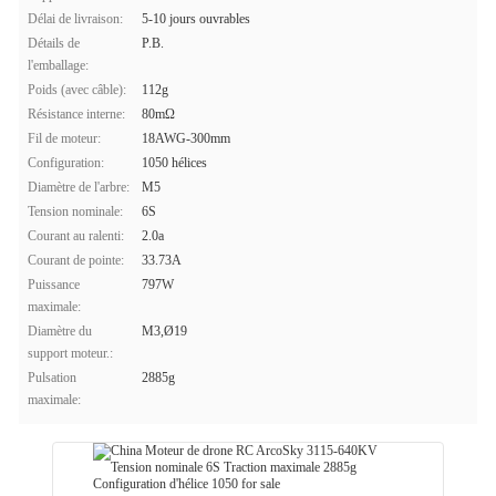
Délai de livraison:
5-10 jours ouvrables
Détails de
P.B.
l'emballage:
Poids (avec câble):
112g
Résistance interne:
80mΩ
Fil de moteur:
18AWG-300mm
Configuration:
1050 hélices
Diamètre de l'arbre:
M5
Tension nominale:
6S
Courant au ralenti:
2.0a
Courant de pointe:
33.73A
Puissance
797W
maximale:
Diamètre du
M3,Ø19
support moteur.:
Pulsation
2885g
maximale: