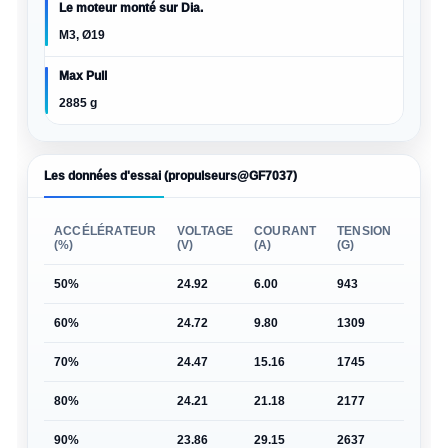
Le moteur monté sur Dia.
M3, Ø19
Max Pull
2885 g
Les données d'essai (propulseurs@GF7037)
ACCÉLÉRATEUR
VOLTAGE
COURANT
TENSION
PUIS
(%)
(V)
(A)
(G)
(W)
50%
24.92
6.00
943
150
60%
24.72
9.80
1309
242
70%
24.47
15.16
1745
371
80%
24.21
21.18
2177
513
90%
23.86
29.15
2637
696