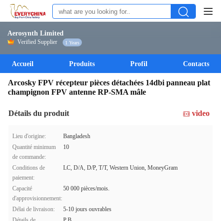
Aerosynth Limited
Verified Supplier
1 Years
Accueil
Produits
Profil
Contacts
Arcosky FPV récepteur pièces détachées 14dbi panneau plat
champignon FPV antenne RP-SMA mâle
Détails du produit
video
Lieu d'origine:
Bangladesh
Quantité minimum
10
de commande:
Conditions de
LC, D/A, D/P, T/T, Western Union, MoneyGram
paiement:
Capacité
50 000 pièces/mois.
d'approvisionnement:
Délai de livraison:
5-10 jours ouvrables
Détails de
P.B.