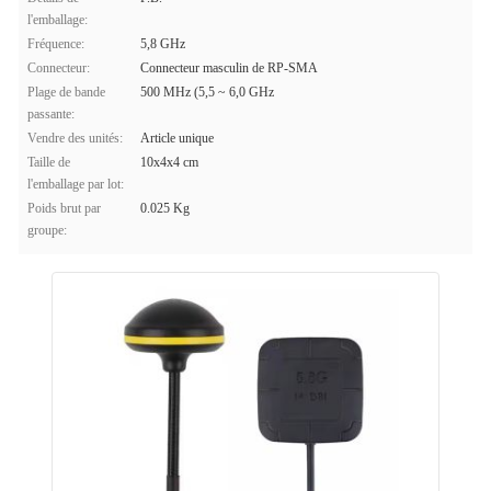
l'emballage:
Fréquence:
5,8 GHz
Connecteur:
Connecteur masculin de RP-SMA
Plage de bande
500 MHz (5,5 ~ 6,0 GHz
passante:
Vendre des unités:
Article unique
Taille de
10x4x4 cm
l'emballage par lot:
Poids brut par
0.025 Kg
groupe: