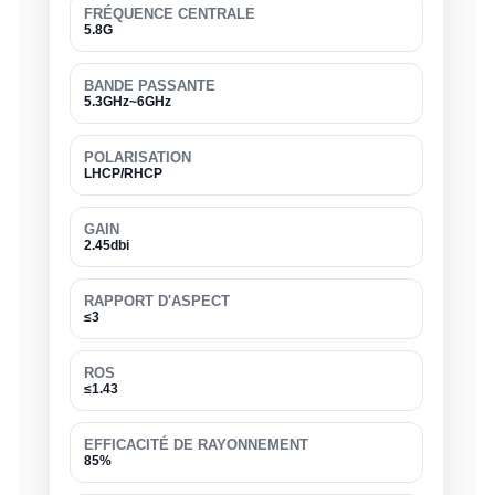
FRÉQUENCE CENTRALE
5.8G
BANDE PASSANTE
5.3GHz~6GHz
POLARISATION
LHCP/RHCP
GAIN
2.45dbi
RAPPORT D'ASPECT
≤3
ROS
≤1.43
EFFICACITÉ DE RAYONNEMENT
85%