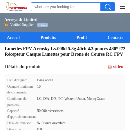
Aerosynth Limited
Verified Supplier
1 Years
Accueil
Produits
Profil
Contacts
Lunettes FPV Arcosky Ls-008d 5.8g 40ch 4.3 pouces 480*272
Récepteur Casque Lunettes pour Drone de Course RC FPV
Détails du produit
video
Lieu d'origine:
Bangladesh
Quantité minimum
10
de commande:
Conditions de
LC, D/A, D/P, T/T, Western Union, MoneyGram
paiement:
Capacité
50 000 pièces/mois.
d'approvisionnement:
Délai de livraison:
5-10 jours ouvrables
Détails de
P.B.