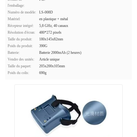
l'emballage:
Numéro de modèle:
LS-008D
Matériel:
en plastique + métal
Récepteur intégré:
5,8 GHz, 40 canaux
Résolution d'écran:
480*272 pixels
Taille du produit:
180x145x82mm
Poids du produit:
390G
Batterie:
Batterie 2000mAh (2 heures)
Vendre des unités:
Article unique
Taille du paquet:
205x200x105mm
Poids du colis:
690g