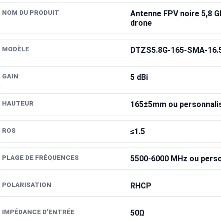
NOM DU PRODUIT
Antenne FPV noire 5,8 
drone
MODÈLE
DTZS5.8G-165-SMA-16.
GAIN
5 dBi
HAUTEUR
165±5mm ou personnali
ROS
≤1.5
PLAGE DE FRÉQUENCES
5500-6000 MHz ou perso
POLARISATION
RHCP
IMPÉDANCE D'ENTRÉE
50Ω