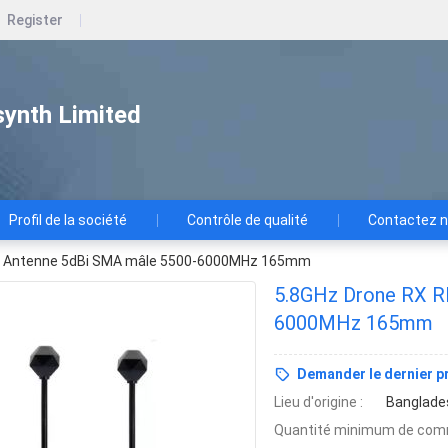
Register
ynth Limited
Profil de la société
Contrôle de qualité
Contactez 
V Antenne 5dBi SMA mâle 5500-6000MHz 165mm
5.8GHz Drone RX R
6000MHz 165mm
Demander le dernier pr
Lieu d'origine :
Banglade
Quantité minimum de com