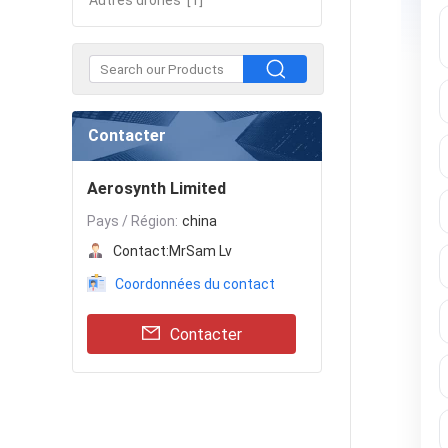
Autres drones
[1]
Contacter
Aerosynth Limited
Pays / Région:
china
Contact:
MrSam Lv
Coordonnées du contact
Contacter