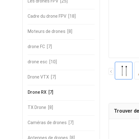
Les drones FPV
[25]
Cadre du drone FPV
[18]
Moteurs de drones
[8]
drone FC
[7]
drone esc
[10]
Drone VTX
[7]
Drone RX
[7]
TX Drone
[8]
Trouver de
Caméras de drones
[7]
Antennes de drones
[8]