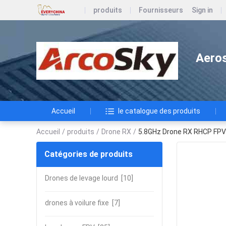
produits
Fournisseurs
Sign in
Aeros
Accueil
le catalogue des produits
Accueil
/
produits
/
Drone RX
/
5.8GHz Drone RX RHCP FP
Catégories de produits
Drones de levage lourd
[10]
drones à voilure fixe
[7]