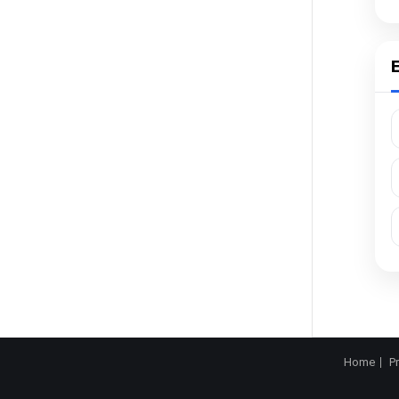
E
Home
P