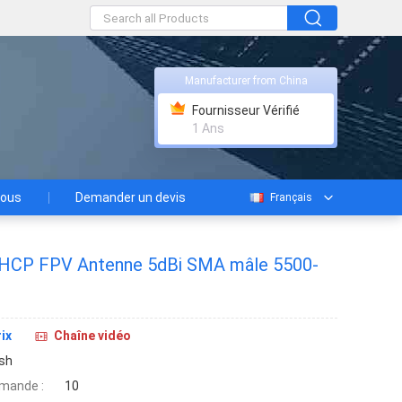
Manufacturer from China
Fournisseur Vérifié
1 Ans
nous
Demander un devis
Français
HCP FPV Antenne 5dBi SMA mâle 5500-
ix
Chaîne vidéo
sh
mande :
10