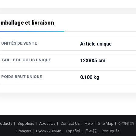
mballage et livraison
UNITÉS DE VENTE
Article unique
TAILLE DU COLIS UNIQUE
12X8X5 cm
POIDS BRUT UNIQUE
0.100 kg
roducts
Suppliers
About Us
Contact Us
Help
Site Map
公司介绍
Français
Русский язык
Español
日本語
Português