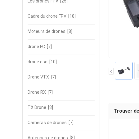
Les drones FPV
[25]
Cadre du drone FPV
[18]
Moteurs de drones
[8]
drone FC
[7]
drone esc
[10]
Drone VTX
[7]
Drone RX
[7]
TX Drone
[8]
Trouver de
Caméras de drones
[7]
Antennes de drones
[8]