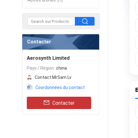
Autres drones
[1]
Contacter
Aerosynth Limited
Pays / Région:
china
Contact:
MrSam Lv
Coordonnées du contact
E
Contacter