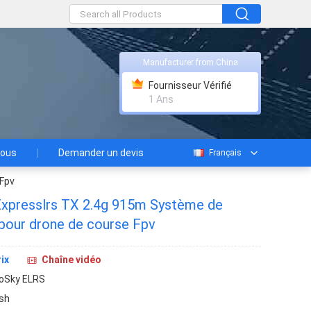
Manufacturer from China
Fournisseur Vérifié
1 Ans
nous
Demander un devis
Français
 Fpv
Expresslrs TX 2.4g 915m Système de
 pour drone de course Fpv
ix
Chaîne vidéo
oSky ELRS
sh