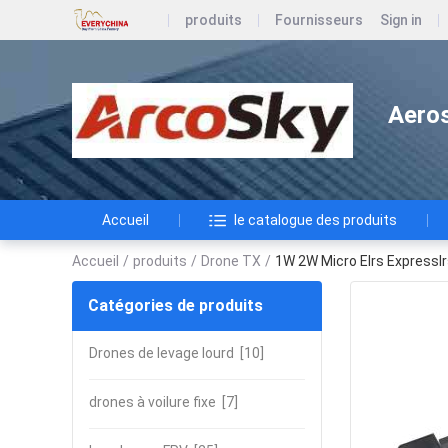
produits
Fournisseurs
Sign in
Aeros
Accueil
le catalogue des produits
Accueil
/
produits
/
Drone TX
/
1W 2W Micro Elrs Expressl
Catégories de produits
Drones de levage lourd
[10]
drones à voilure fixe
[7]