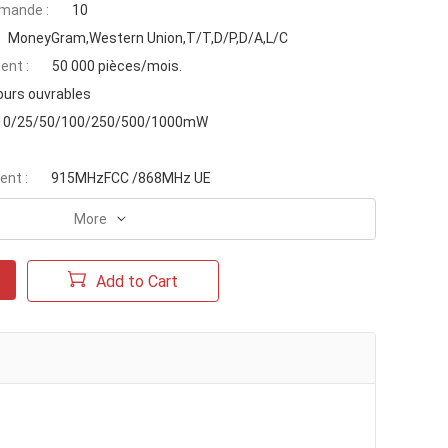
mande :
10
MoneyGram,Western Union,T/T,D/P,D/A,L/C
ent :
50 000 pièces/mois.
ours ouvrables
10/25/50/100/250/500/1000mW
ent :
915MHzFCC /868MHz UE
More
Add to Cart