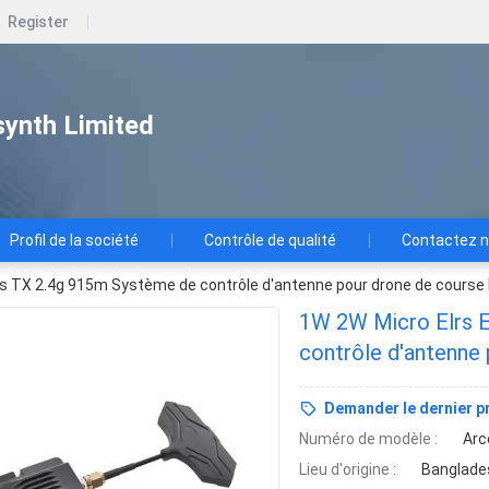
Register
ynth Limited
Profil de la société
Contrôle de qualité
Contactez 
rs TX 2.4g 915m Système de contrôle d'antenne pour drone de course
1W 2W Micro Elrs 
contrôle d'antenne
Demander le dernier pr
Numéro de modèle :
Arc
Lieu d'origine :
Banglade