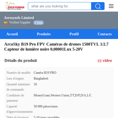
Aerosynth Limited
Verified Supplier
1 Years
Accueil
Produits
Profil
Contacts
ArcoSky B19 Pro FPV Caméras de drones 1500TVL 1/2.7
Capteur de lumière noire 0,00001Lux 5-20V
Détails du produit
video
Numéro de modèle:
Caméra B19 PRO
Lieu d'origine:
Bangladesh
Quantité minimum
10
de commande:
Conditions de
MoneyGram,Western Union,T/T,D/P,D/A,L/C
paiement:
Capacité
50 000 pièces/mois.
d'approvisionnement:
Délai de livraison:
5-10 jours ouvrables