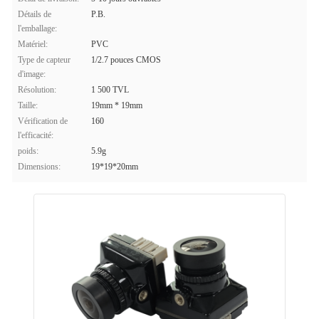
Détails de
P.B.
l'emballage:
Matériel:
PVC
Type de capteur
1/2.7 pouces CMOS
d'image:
Résolution:
1 500 TVL
Taille:
19mm * 19mm
Vérification de
160
l'efficacité:
poids:
5.9g
Dimensions:
19*19*20mm