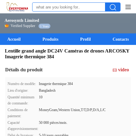
Aerosynth Limited
Verified Supplier
1 Years
Accueil
Produits
Profil
Contacts
Lentille grand angle DC24V Caméras de drones ARCOSKY
Imagerie thermique 384
Détails du produit
video
Numéro de modèle:
Imagerie thermique 384
Lieu d'origine:
Bangladesh
Quantité minimum
10
de commande:
Conditions de
MoneyGram,Western Union,T/T,D/P,D/A,L/C
paiement:
Capacité
50 000 pièces/mois.
d'approvisionnement:
Délai de livraison:
5-10 jours ouvrables