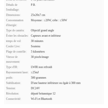
Détails de
P.B.
l'emballage:
Dimensions:
25x20x7 cm
Consommation
Moyenne : ≤20W, crête : ≤50W
d'énergie:
Type de caméra:
Objectif grand angle
Éviter les obstacles:
Capteurs avant et inférieur
temps de vol:
30 minutes
Couler Live:
Soutenu
Plage de contrôle:
5 kilomètres
Vitesse de
30 pixels/image
mouvement:
Type d'IR:
LWIR non refroidi
Rayonnement laser:
≥25mJ
poids:
500 grammes
Stabilisation:
D'une hauteur inférieure ou égale à 300 mm
Tension:
DC24V
Résolution:
député britannique 12
Connectivité:
Wi-Fi et Bluetooth