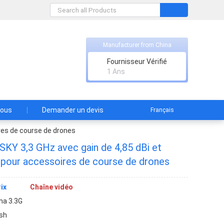
Manufacturer from China
Fournisseur Vérifié
1 Ans
nous
Demander un devis
Français
res de course de drones
Y 3,3 GHz avec gain de 4,85 dBi et
e pour accessoires de course de drones
ix
Chaîne vidéo
a 3.3G
sh