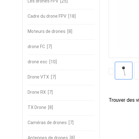
Les drones FPV
[25]
Cadre du drone FPV
[18]
Moteurs de drones
[8]
drone FC
[7]
drone esc
[10]
Drone VTX
[7]
Drone RX
[7]
Trouver des vi
TX Drone
[8]
Caméras de drones
[7]
Antennes de drones
[8]