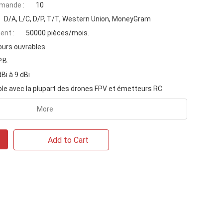
mande :
10
D/A, L/C, D/P, T/T, Western Union, MoneyGram
ent :
50000 pièces/mois.
ours ouvrables
P.B.
dBi à 9 dBi
le avec la plupart des drones FPV et émetteurs RC
More
Add to Cart