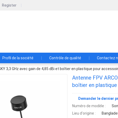
Register
ynth Limited
Profil de la société
Contrôle de qualité
Contactez 
 3,3 GHz avec gain de 4,85 dBi et boîtier en plastique pour accessoi
Antenne FPV ARCOSK
boîtier en plastiqu
Demander le dernier pr
Numéro de modèle :
Som
Lieu d'origine :
Banglade