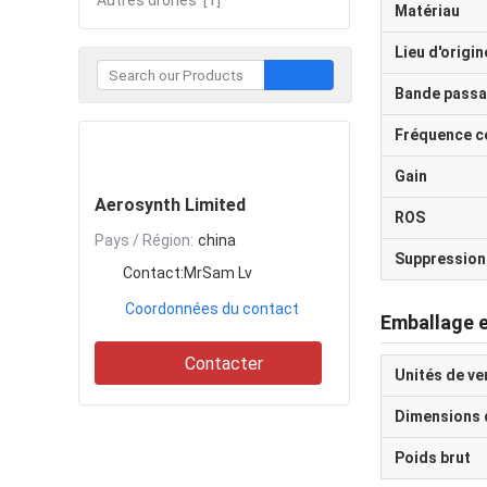
Autres drones
[1]
Matériau
Lieu d'origin
Bande passa
Fréquence c
Contacter
Gain
Aerosynth Limited
ROS
Pays / Région:
china
Suppression 
Contact:
MrSam Lv
Coordonnées du contact
Emballage e
Contacter
Unités de ve
Dimensions 
Poids brut