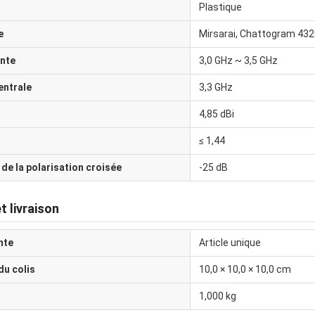
Plastique
e
Mirsarai, Chattogram 432
nte
3,0 GHz ~ 3,5 GHz
entrale
3,3 GHz
4,85 dBi
≤ 1,44
de la polarisation croisée
-25 dB
t livraison
nte
Article unique
du colis
10,0 × 10,0 × 10,0 cm
1,000 kg