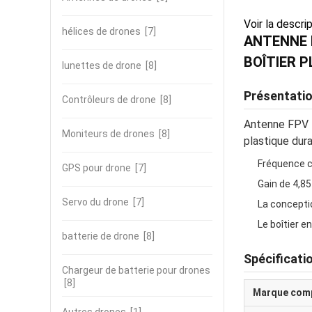
Voir la descri
hélices de drones
[7]
ANTENNE 
BOÎTIER 
lunettes de drone
[8]
Présentatio
Contrôleurs de drone
[8]
Antenne FPV R
Moniteurs de drones
[8]
plastique dur
Fréquence c
GPS pour drone
[7]
Gain de 4,85
Servo du drone
[7]
La conceptio
Le boîtier e
batterie de drone
[8]
Spécificati
Chargeur de batterie pour drones
[8]
Marque comp