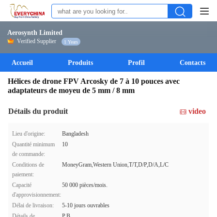
Aerosynth Limited
Verified Supplier
1 Years
Accueil
Produits
Profil
Contacts
Hélices de drone FPV Arcosky de 7 à 10 pouces avec
adaptateurs de moyeu de 5 mm / 8 mm
Détails du produit
video
Lieu d'origine:
Bangladesh
Quantité minimum
10
de commande:
Conditions de
MoneyGram,Western Union,T/T,D/P,D/A,L/C
paiement:
Capacité
50 000 pièces/mois.
d'approvisionnement:
Délai de livraison:
5-10 jours ouvrables
Détails de
P.B.