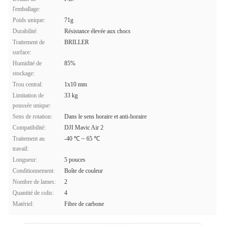
l'emballage:
Poids unique:
71g
Durabilité:
Résistance élevée aux chocs
Traitement de
BRILLER
surface:
Humidité de
85%
stockage:
Trou central:
1x10 mm
Limitation de
33 kg
poussée unique:
Sens de rotation:
Dans le sens horaire et anti-horaire
Compatibilité:
DJI Mavic Air 2
Traitement au
-40 ℃ ~ 65 ℃
travail:
Longueur:
5 pouces
Conditionnement:
Boîte de couleur
Nombre de lames:
2
Quantité de colis:
4
Matériel:
Fibre de carbone