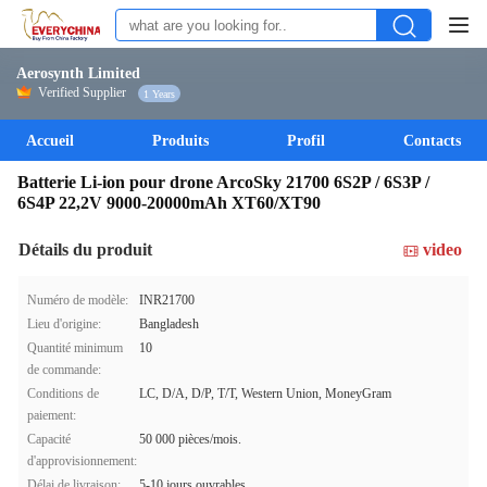
Aerosynth Limited
Verified Supplier
1 Years
Accueil
Produits
Profil
Contacts
Batterie Li-ion pour drone ArcoSky 21700 6S2P / 6S3P /
6S4P 22,2V 9000-20000mAh XT60/XT90
Détails du produit
video
Numéro de modèle:
INR21700
Lieu d'origine:
Bangladesh
Quantité minimum
10
de commande:
Conditions de
LC, D/A, D/P, T/T, Western Union, MoneyGram
paiement:
Capacité
50 000 pièces/mois.
d'approvisionnement:
Délai de livraison:
5-10 jours ouvrables