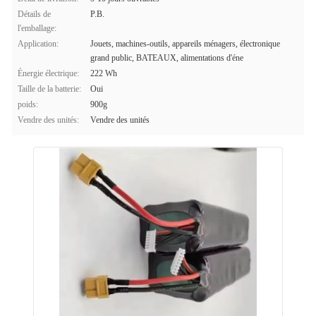
Détails de
P.B.
l'emballage:
Application:
Jouets, machines-outils, appareils ménagers, électronique
grand public, BATEAUX, alimentations d'éne
Énergie électrique:
222 Wh
Taille de la batterie:
Oui
poids:
900g
Vendre des unités:
Vendre des unités