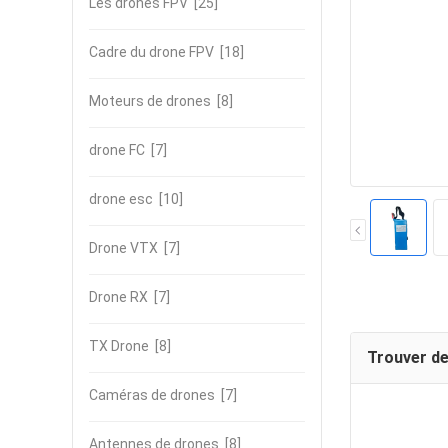
Les drones FPV
[25]
Cadre du drone FPV
[18]
Moteurs de drones
[8]
drone FC
[7]
drone esc
[10]
Drone VTX
[7]
Drone RX
[7]
TX Drone
[8]
Trouver de
Caméras de drones
[7]
Antennes de drones
[8]