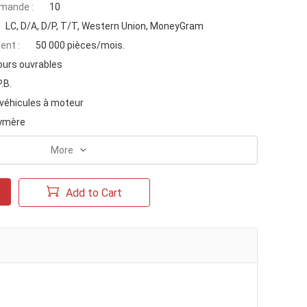
mande :
10
LC, D/A, D/P, T/T, Western Union, MoneyGram
ent :
50 000 pièces/mois.
ours ouvrables
P.B.
 véhicules à moteur
lymère
More
Add to Cart