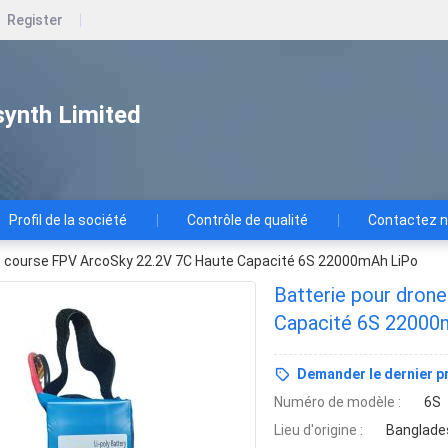
Register
ynth Limited
Profil de la société
Contrôle de qualité
Contactez 
de course FPV ArcoSky 22.2V 7C Haute Capacité 6S 22000mAh LiPo
Batterie pour dron
Capacité 6S 22000
Demander le dernier pr
Numéro de modèle :
6S
Lieu d'origine :
Banglade