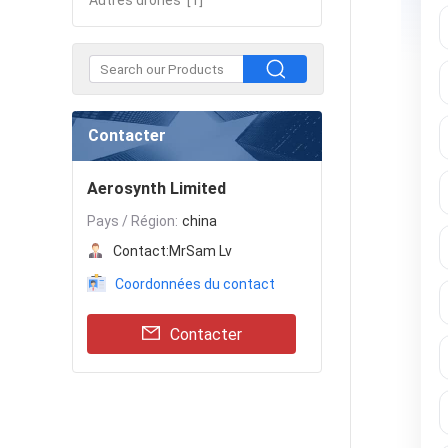
Autres drones
[1]
Contacter
Aerosynth Limited
Pays / Région:
china
Contact:
MrSam Lv
Coordonnées du contact
Contacter