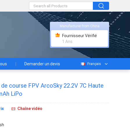
Manufacturer from China
Fournisseur Vérifié
1 Ans
nous
Demander un devis
Français
e de course FPV ArcoSky 22.2V 7C Haute
mAh LiPo
ix
Chaîne vidéo
sh