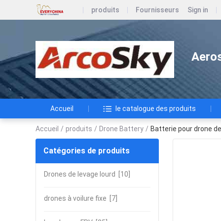
produits
Fournisseurs
Sign in
Aeros
Accueil
le catalogue des produits
Accueil
/
produits
/
Drone Battery
/
Batterie pour drone 
Catégories de produits
Drones de levage lourd
[10]
drones à voilure fixe
[7]