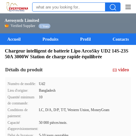
Aerosynth Limited
Verified Supplier
1 Years
Accueil
Produits
Profil
Contacts
Chargeur intelligent de batterie Lipo ArcoSky UD2 14S-23S
50A 3000W Station de charge rapide équilibrée
Détails du produit
video
Numéro de modèle:
Ud2
Lieu d'origine:
Bangladesh
Quantité minimum
10
de commande:
Conditions de
LC, D/A, D/P, T/T, Western Union, MoneyGram
paiement:
Capacité
50 000 pièces/mois.
d'approvisionnement:
Délai de livraison:
5-10 jours ouvrables