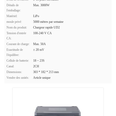
Détails de
Max. 3000W
l'emballage:
Matériel:
LiPo
moule privé:
5000 mètres par semaine
Nom du produit:
Chargeur rapide UD2
Tension d'entrée
100-240 V CA
CA:
Courant de charge:
Max. 50A
Exactitude de
± 20 mV
l'équilibre:
Cellule de batterie:
18 ~ 23S
Canal:
2CH
Dimensions:
303 * 182 * 213 mm
Vendre des unités:
Article unique