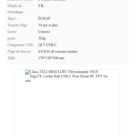
Détails de
P.B.
l'emballage:
Taper:
ÉCHAP
Tranche d'âge:
14 ans et plus
Genre:
Unisexe
poids:
363g
Chargement USB:
QC3 USB-C
Plage de tension:
6.6-8.4v de courant continu
Taille:
170*159*108 mm