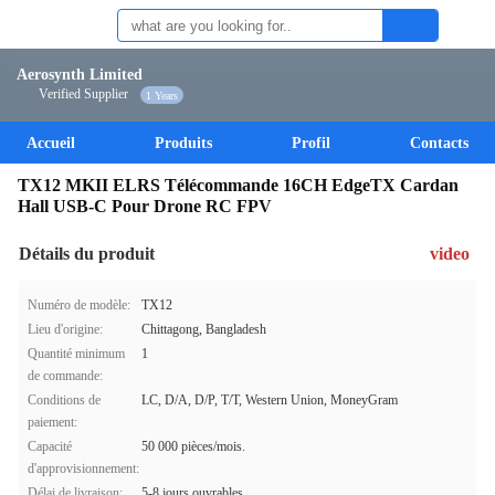
Aerosynth Limited
Verified Supplier
1 Years
Accueil
Produits
Profil
Contacts
TX12 MKII ELRS Télécommande 16CH EdgeTX Cardan
Hall USB‑C Pour Drone RC FPV
Détails du produit
video
Numéro de modèle:
TX12
Lieu d'origine:
Chittagong, Bangladesh
Quantité minimum
1
de commande:
Conditions de
LC, D/A, D/P, T/T, Western Union, MoneyGram
paiement:
Capacité
50 000 pièces/mois.
d'approvisionnement:
Délai de livraison:
5-8 jours ouvrables