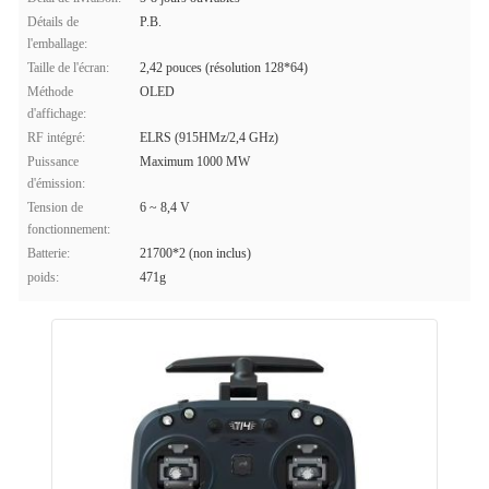
Détails de
P.B.
l'emballage:
Taille de l'écran:
2,42 pouces (résolution 128*64)
Méthode
OLED
d'affichage:
RF intégré:
ELRS (915HMz/2,4 GHz)
Puissance
Maximum 1000 MW
d'émission:
Tension de
6 ~ 8,4 V
fonctionnement:
Batterie:
21700*2 (non inclus)
poids:
471g