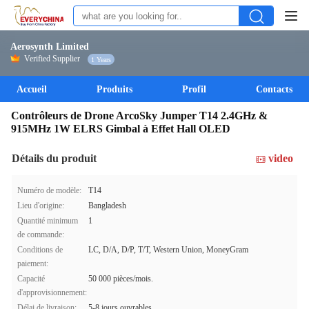
Aerosynth Limited
Verified Supplier
1 Years
Accueil
Produits
Profil
Contacts
Contrôleurs de Drone ArcoSky Jumper T14 2.4GHz &
915MHz 1W ELRS Gimbal à Effet Hall OLED
Détails du produit
video
Numéro de modèle:
T14
Lieu d'origine:
Bangladesh
Quantité minimum
1
de commande:
Conditions de
LC, D/A, D/P, T/T, Western Union, MoneyGram
paiement:
Capacité
50 000 pièces/mois.
d'approvisionnement:
Délai de livraison:
5-8 jours ouvrables