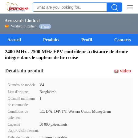
Aerosynth Limited
Verified Supplier
1 Years
Accueil
Produits
Profil
Contacts
2400 MHz - 2500 MHz FPV contrôleur à distance de drone
intégré dans le capteur de tir croisé
Détails du produit
video
Numéro de modèle:
V4
Lieu d'origine:
Bangladesh
Quantité minimum
1
de commande:
Conditions de
LC, D/A, D/P, T/T, Western Union, MoneyGram
paiement:
Capacité
50 000 pièces/mois.
d'approvisionnement:
Délai de livraison:
5-8 jours ouvrables