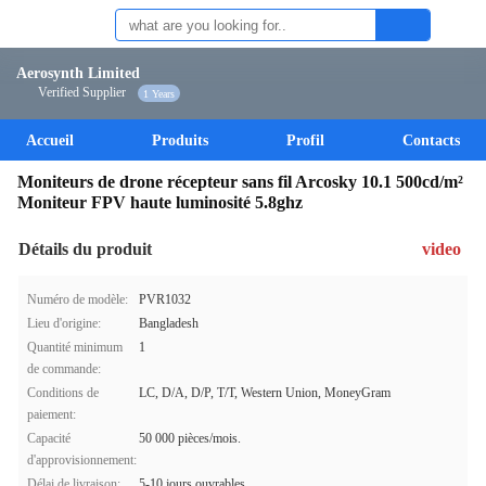
Aerosynth Limited
Verified Supplier
1 Years
Accueil
Produits
Profil
Contacts
Moniteurs de drone récepteur sans fil Arcosky 10.1 500cd/m²
Moniteur FPV haute luminosité 5.8ghz
Détails du produit
video
Numéro de modèle:
PVR1032
Lieu d'origine:
Bangladesh
Quantité minimum
1
de commande:
Conditions de
LC, D/A, D/P, T/T, Western Union, MoneyGram
paiement:
Capacité
50 000 pièces/mois.
d'approvisionnement:
Délai de livraison:
5-10 jours ouvrables