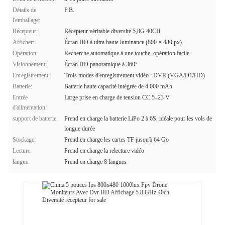
Détails de
P.B.
l'emballage:
Récepteur:
Récepteur véritable diversité 5,8G 40CH
Afficher:
Écran HD à ultra haute luminance (800 × 480 px)
Opération:
Recherche automatique à une touche, opération facile
Visionnement:
Écran HD panoramique à 360°
Enregistrement:
Trois modes d'enregistrement vidéo : DVR (VGA/D1/HD)
Batterie:
Batterie haute capacité intégrée de 4 000 mAh
Entrée
Large prise en charge de tension CC 5–23 V
d'alimentation:
support de batterie:
Prend en charge la batterie LiPo 2 à 6S, idéale pour les vols de
longue durée
Stockage:
Prend en charge les cartes TF jusqu'à 64 Go
Lecture:
Prend en charge la relecture vidéo
langue:
Prend en charge 8 langues