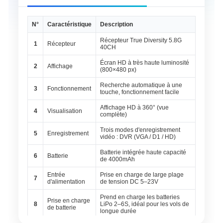
N°
Caractéristique
Description
Récepteur True Diversity 5.8G
1
Récepteur
40CH
Écran HD à très haute luminosité
2
Affichage
(800×480 px)
Recherche automatique à une
3
Fonctionnement
touche, fonctionnement facile
Affichage HD à 360° (vue
4
Visualisation
complète)
Trois modes d'enregistrement
5
Enregistrement
vidéo : DVR (VGA / D1 / HD)
Batterie intégrée haute capacité
6
Batterie
de 4000mAh
Entrée
Prise en charge de large plage
7
d'alimentation
de tension DC 5–23V
Prend en charge les batteries
Prise en charge
8
LiPo 2–6S, idéal pour les vols de
de batterie
longue durée