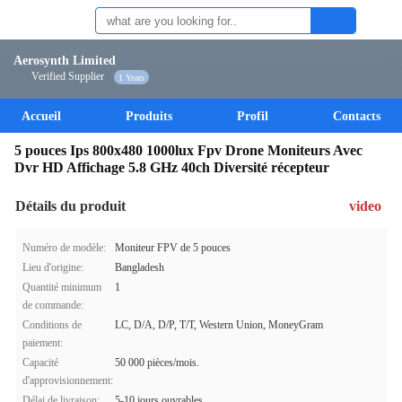
Aerosynth Limited
Verified Supplier
1 Years
Accueil
Produits
Profil
Contacts
5 pouces Ips 800x480 1000lux Fpv Drone Moniteurs Avec
Dvr HD Affichage 5.8 GHz 40ch Diversité récepteur
Détails du produit
video
Numéro de modèle:
Moniteur FPV de 5 pouces
Lieu d'origine:
Bangladesh
Quantité minimum
1
de commande:
Conditions de
LC, D/A, D/P, T/T, Western Union, MoneyGram
paiement:
Capacité
50 000 pièces/mois.
d'approvisionnement:
Délai de livraison:
5-10 jours ouvrables