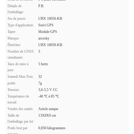
Détails de
P.B.
l'emballage:
Jeu de puces:
UBX 10050-KB
Type d'application:
Suivi GPS
Taper:
Module GPS
Marque:
arcosky
Ébrécher:
UBX 10050-KB
Nombre de GNSS
3
simultanés:
Taux de mise à
5 hertz
jour:
Samedi Max Non:
32
poids:
7g
Tension:
3,6-5,5 V CC
Température de
-40 ℃ à 85 ℃
travail:
Vendre des unités:
Article unique
Taille de
13X8X9 cm
l'emballage par lot:
Poids brut par
0,050 kilogrammes