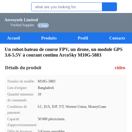
Aerosynth Limited
Verified Supplier
1 Years
Accueil
Produits
Profil
Contacts
Un robot-bateau de course FPV, un drone, un module GPS
3.6-5.5V à courant continu ArcoSky M10G-5883
Détails du produit
video
Numéro de modèle:
M10G-5883
Lieu d'origine:
Bangladesh
Quantité minimum
10
de commande:
Conditions de
LC, D/A, D/P, T/T, Western Union, MoneyGram
paiement:
Capacité
50 000 pièces/mois.
d'approvisionnement:
Délai de livraison:
5-8 jours ouvrables