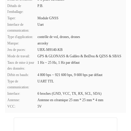
Détails de
P.B.
l'emballage:
Taper:
Module GNSS
Interface de
Uart
communication:
Type d'application:
contrôle de vol, drones, drones
Marque:
arcosky
Jeu de puces:
UBX-M9140-KB
Mode de travail:
GPS & GLONASS & Galileo & BeiDou & QZSS & SBAS
Taux de mise à jour
1 Hz ~ 25 Hz, 1 Hz par défaut
des données:
Débit en bauds:
4 800 bps ~ 921 600 bps, 9 600 bps par défaut
Type de
UART TTL
communication:
Interface:
6 broches (GND, VCC, TX, RX, SCL, SDA)
Antenne:
Antenne en céramique 25 mm * 25 mm * 4 mm
VCC:
5V