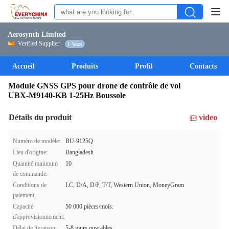
Aerosynth Limited
Verified Supplier
1 Years
Accueil
Produits
Profil
Contacts
Module GNSS GPS pour drone de contrôle de vol
UBX‑M9140‑KB 1‑25Hz Boussole
Détails du produit
video
Numéro de modèle:
BU-9125Q
Lieu d'origine:
Bangladesh
Quantité minimum
10
de commande:
Conditions de
LC, D/A, D/P, T/T, Western Union, MoneyGram
paiement:
Capacité
50 000 pièces/mois.
d'approvisionnement:
Délai de livraison:
5-8 jours ouvrables