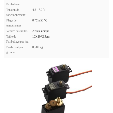
l'emballage:
Tension de
4,8 - 7,2 V
fonctionnement:
Plage de
0 ℃ à 55 ℃
températures:
Vendre des unités:
Article unique
Taille de
10X10X15cm
l'emballage par lot:
Poids brut par
0,500 kg
groupe: