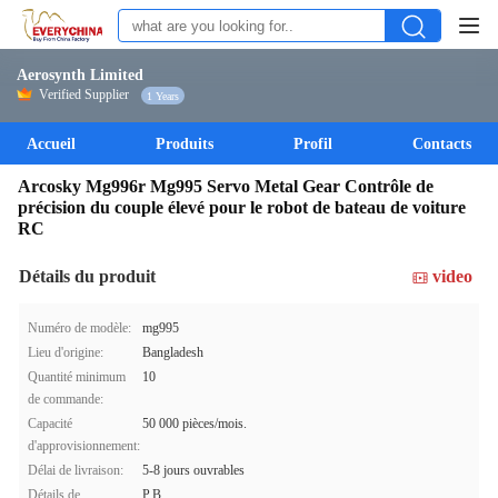
Aerosynth Limited
Verified Supplier
1 Years
Accueil
Produits
Profil
Contacts
Arcosky Mg996r Mg995 Servo Metal Gear Contrôle de
précision du couple élevé pour le robot de bateau de voiture
RC
Détails du produit
video
Numéro de modèle:
mg995
Lieu d'origine:
Bangladesh
Quantité minimum
10
de commande:
Capacité
50 000 pièces/mois.
d'approvisionnement:
Délai de livraison:
5-8 jours ouvrables
Détails de
P.B.