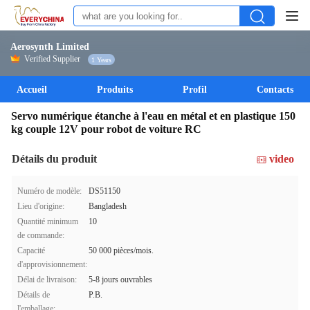
Aerosynth Limited
Verified Supplier
1 Years
Accueil
Produits
Profil
Contacts
Servo numérique étanche à l'eau en métal et en plastique 150
kg couple 12V pour robot de voiture RC
Détails du produit
video
Numéro de modèle:
DS51150
Lieu d'origine:
Bangladesh
Quantité minimum
10
de commande:
Capacité
50 000 pièces/mois.
d'approvisionnement:
Délai de livraison:
5-8 jours ouvrables
Détails de
P.B.
l'emballage: