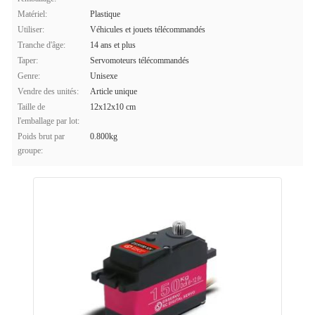
Matériel:
Plastique
Utiliser:
Véhicules et jouets télécommandés
Tranche d'âge:
14 ans et plus
Taper:
Servomoteurs télécommandés
Genre:
Unisexe
Vendre des unités:
Article unique
Taille de
12x12x10 cm
l'emballage par lot:
Poids brut par
0.800kg
groupe: