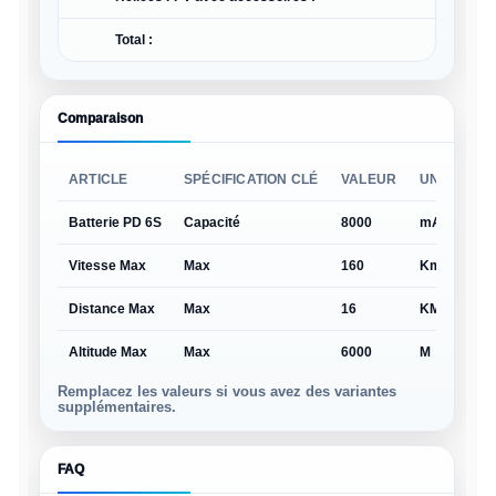
Total :
Comparaison
ARTICLE
SPÉCIFICATION CLÉ
VALEUR
UNITÉ
N
Batterie PD 6S
Capacité
8000
mAh
—
Vitesse Max
Max
160
Km/h
—
Distance Max
Max
16
KM
—
Altitude Max
Max
6000
M
—
Remplacez les valeurs si vous avez des variantes
supplémentaires.
FAQ