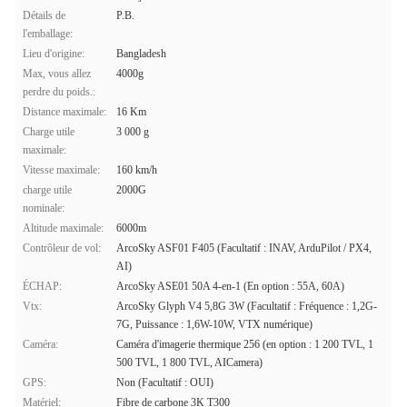
Détails de
P.B.
l'emballage:
Lieu d'origine:
Bangladesh
Max, vous allez
4000g
perdre du poids.:
Distance maximale:
16 Km
Charge utile
3 000 g
maximale:
Vitesse maximale:
160 km/h
charge utile
2000G
nominale:
Altitude maximale:
6000m
Contrôleur de vol:
ArcoSky ASF01 F405 (Facultatif : INAV, ArduPilot / PX4,
AI)
ÉCHAP:
ArcoSky ASE01 50A 4-en-1 (En option : 55A, 60A)
Vtx:
ArcoSky Glyph V4 5,8G 3W (Facultatif : Fréquence : 1,2G-
7G, Puissance : 1,6W-10W, VTX numérique)
Caméra:
Caméra d'imagerie thermique 256 (en option : 1 200 TVL, 1
500 TVL, 1 800 TVL, AICamera)
GPS:
Non (Facultatif : OUI)
Matériel:
Fibre de carbone 3K T300