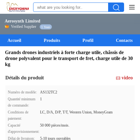
Aerosynth Limited
Verified Supplier
1 Years
Accueil
Produits
Profil
Contacts
Grands drones industriels à forte charge utile, châssis de
drone polyvalent pour le transport de fret, charge utile de 30
kg
Détails du produit
video
Numéro de modèle:
AS132TC2
Quantité minimum
1
de commande:
Conditions de
LC, D/A, D/P, T/T, Western Union, MoneyGram
paiement:
Capacité
50 000 pièces/mois.
d'approvisionnement:
Délai de livraison:
5-10 jours ouvrables