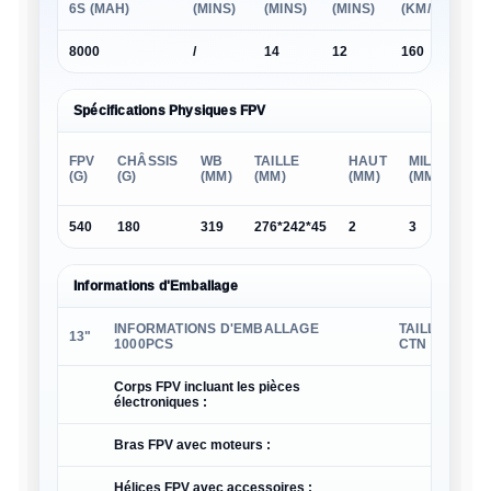
6S (MAH)
(MINS)
(MINS)
(MINS)
(KM/H)
(K
8000
/
14
12
160
16
Spécifications Physiques FPV
FPV
CHÂSSIS
WB
TAILLE
HAUT
MILIEU
B
(G)
(G)
(MM)
(MM)
(MM)
(MM)
(
540
180
319
276*242*45
2
3
2
Informations d'Emballage
INFORMATIONS D'EMBALLAGE
TAILLE
13"
1000PCS
CTN
Corps FPV incluant les pièces
électroniques :
Bras FPV avec moteurs :
Hélices FPV avec accessoires :