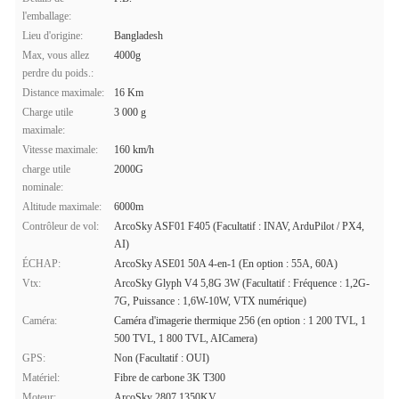
l'emballage:
Lieu d'origine:
Bangladesh
Max, vous allez
4000g
perdre du poids.:
Distance maximale:
16 Km
Charge utile
3 000 g
maximale:
Vitesse maximale:
160 km/h
charge utile
2000G
nominale:
Altitude maximale:
6000m
Contrôleur de vol:
ArcoSky ASF01 F405 (Facultatif : INAV, ArduPilot / PX4,
AI)
ÉCHAP:
ArcoSky ASE01 50A 4-en-1 (En option : 55A, 60A)
Vtx:
ArcoSky Glyph V4 5,8G 3W (Facultatif : Fréquence : 1,2G-
7G, Puissance : 1,6W-10W, VTX numérique)
Caméra:
Caméra d'imagerie thermique 256 (en option : 1 200 TVL, 1
500 TVL, 1 800 TVL, AICamera)
GPS:
Non (Facultatif : OUI)
Matériel:
Fibre de carbone 3K T300
Moteur:
ArcoSky 2807 1350KV