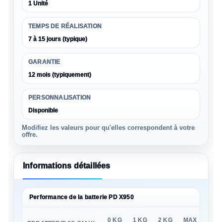
1 Unité
TEMPS DE RÉALISATION
7 à 15 jours (typique)
GARANTIE
12 mois (typiquement)
PERSONNALISATION
Disponible
Modifiez les valeurs pour qu'elles correspondent à votre
offre.
Informations détaillées
Performance de la batterie PD X950
0 KG
1 KG
2 KG
MAX
M