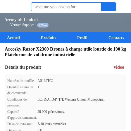
Aerosynth Limited
Verified Supplier
1 Years
Accueil
Produits
Profil
Contacts
Arcosky Razor X2300 Drones à charge utile lourde de 100 kg
Plateforme de vol drone industrielle
Détails du produit
video
Numéro de modèle:
AS132TC2
Quantité minimum
1
de commande:
Conditions de
LC, D/A, D/P, T/T, Western Union, MoneyGram
paiement:
Capacité
50 000 pièces/mois.
d'approvisionnement:
Délai de livraison:
5-10 jours ouvrables
Détails de
P.B.