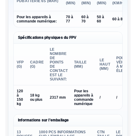
PDBATTERIE 6S (MAH)
(MIN)
(MIN)
(MIN)
(KM/H)
(K
Pour les appareils à
70 à
60 à
50 à
15
60 à 80
commande numérique:
77
70
60
25.
Spécifications physiques du FPV
LE
NOMBRE
DE
POUR LES
LE
VFP
CADRE
POINTS
TAILLE
VÉHICULE
HAUT
(G)
(G)
DE
(MM)
À MOTEU
(MM)
CONTACT
ÉLECTRIQ
EST LE
SUIVANT:
120
Pour les
à
18 kg
appareils à
2317 mm
/
/
150
ou plus
commande
kg
numérique
Informations sur l'emballage
13
1000 PCS INFORMATIONS
CTN
LE
L