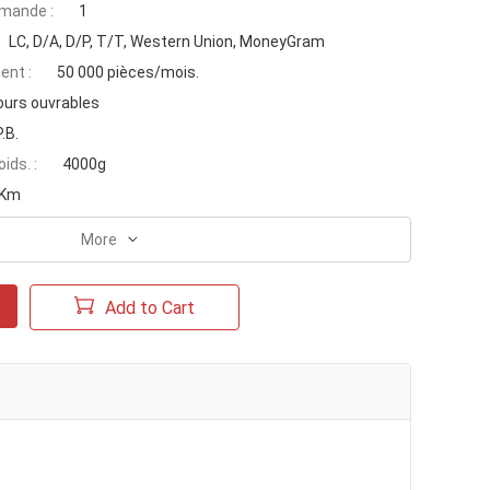
mande :
1
LC, D/A, D/P, T/T, Western Union, MoneyGram
ent :
50 000 pièces/mois.
ours ouvrables
P.B.
ids. :
4000g
 Km
More
Add to Cart