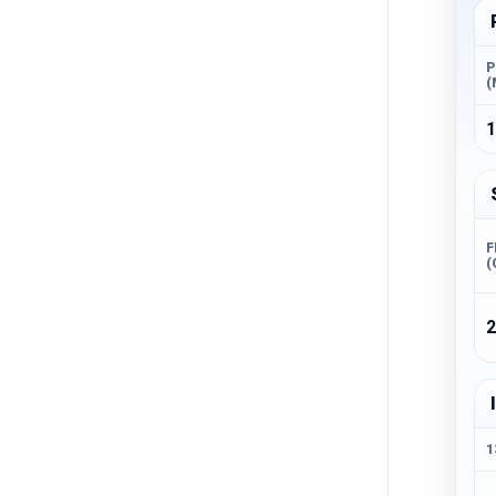
P
(
F
(
1