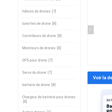
hélices de drones
[7]
lunettes de drone
[8]
Contrôleurs de drone
[8]
Moniteurs de drones
[8]
GPS pour drone
[7]
Servo du drone
[7]
Voir la d
batterie de drone
[8]
Chargeur de batterie pour drones
BA
[8]
Ba
PD