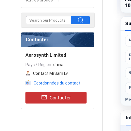
Autres drones
[1]
10
Su
Contacter
Aerosynth Limited
D
Pays / Région:
china
Contact:
MrSam Lv
Coordonnées du contact
Contacter
Mod
In