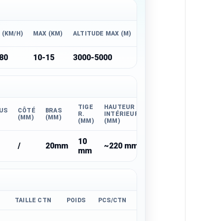
 (KM/H)
MAX (KM)
ALTITUDE MAX (M)
80
10-15
3000-5000
TIGE
HAUTEUR
US
CÔTÉ
BRAS
R.
INTÉRIEURE
(MM)
(MM)
(MM)
(MM)
10
/
20mm
~220 mm
mm
TAILLE CTN
POIDS
PCS/CTN