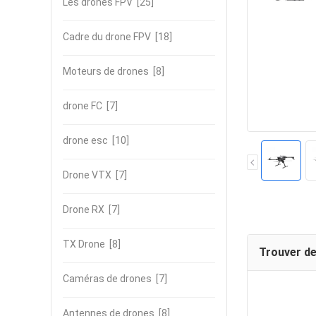
Les drones FPV
[25]
Cadre du drone FPV
[18]
Moteurs de drones
[8]
drone FC
[7]
drone esc
[10]
Drone VTX
[7]
Drone RX
[7]
TX Drone
[8]
Trouver de
Caméras de drones
[7]
Antennes de drones
[8]