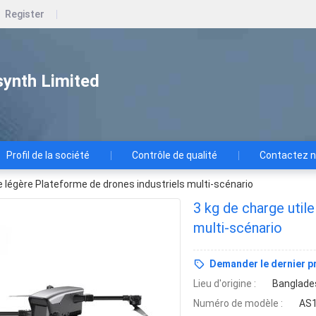
Register
ynth Limited
Profil de la société
Contrôle de qualité
Contactez 
le légère Plateforme de drones industriels multi-scénario
3 kg de charge util
multi-scénario
Demander le dernier pr
Lieu d'origine :
Banglade
Numéro de modèle :
AS