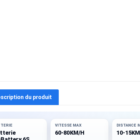
escription du produit
TTERIE
VITESSE MAX
DISTANCE 
tterie
60-80KM/H
10-15K
Battery 6S