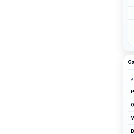
Co
A
P
0
V
D