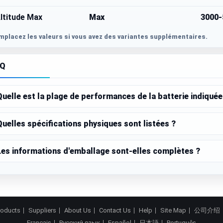
ltitude Max
Max
3000-
mplacez les valeurs si vous avez des variantes supplémentaires.
AQ
Quelle est la plage de performances de la batterie indiquée
Quelles spécifications physiques sont listées ?
Les informations d'emballage sont-elles complètes ?
roducts
Suppliers
About Us
Contact Us
Help
Site Map
公司介绍
Français
Русский язык
Español
日本語
Português