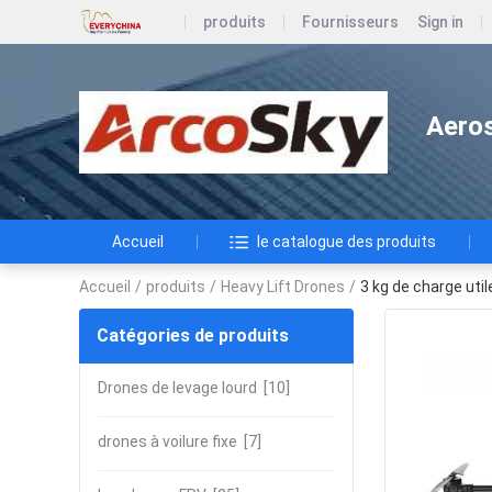
produits
Fournisseurs
Sign in
Aeros
Accueil
le catalogue des produits
Accueil
/
produits
/
Heavy Lift Drones
/
3 kg de charge uti
Catégories de produits
Drones de levage lourd
[10]
drones à voilure fixe
[7]