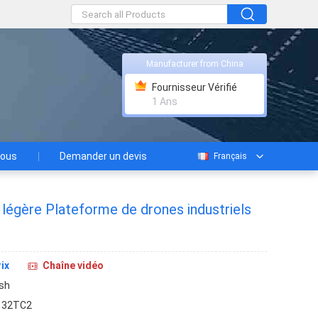
Manufacturer from China
Fournisseur Vérifié
1 Ans
nous
Demander un devis
Français
e légère Plateforme de drones industriels
ix
Chaîne vidéo
sh
132TC2