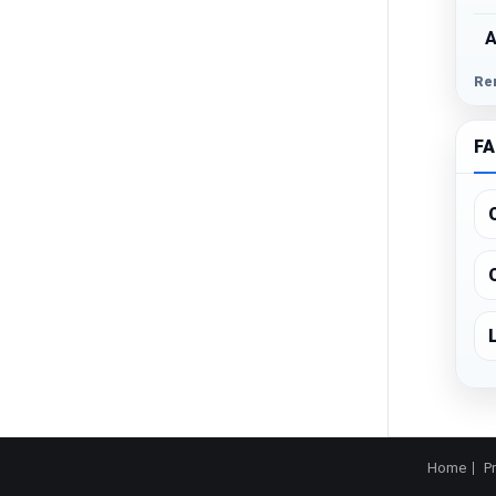
A
Re
F
Home
P