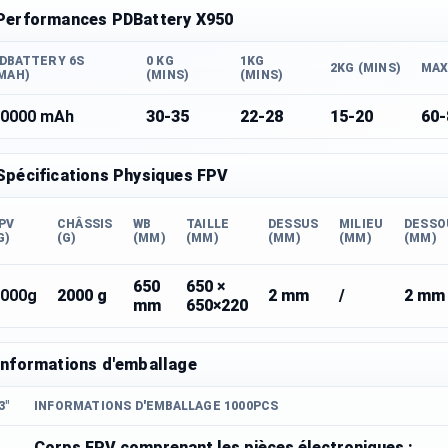
Performances PDBattery X950
DBATTERY 6S
0 KG
1KG
2KG (MINS)
MAX
MAH)
(MINS)
(MINS)
10000 mAh
30-35
22-28
15-20
60-
Spécifications Physiques FPV
PV
CHÂSSIS
WB
TAILLE
DESSUS
MILIEU
DESSO
G)
(G)
(MM)
(MM)
(MM)
(MM)
(MM)
650
650 ×
2000g
2000 g
2 mm
/
2 mm
mm
650×220
Informations d'emballage
3"
INFORMATIONS D'EMBALLAGE 1000PCS
Corps FPV comprenant les pièces électroniques :