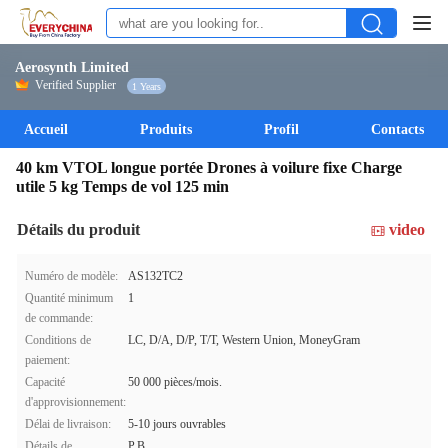
Aerosynth Limited
Verified Supplier
1 Years
Accueil
Produits
Profil
Contacts
40 km VTOL longue portée Drones à voilure fixe Charge
utile 5 kg Temps de vol 125 min
Détails du produit
video
Numéro de modèle:
AS132TC2
Quantité minimum
1
de commande:
Conditions de
LC, D/A, D/P, T/T, Western Union, MoneyGram
paiement:
Capacité
50 000 pièces/mois.
d'approvisionnement:
Délai de livraison:
5-10 jours ouvrables
Détails de
P.B.