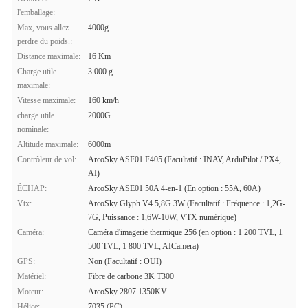
l'emballage:
Max, vous allez
4000g
perdre du poids.:
Distance maximale:
16 Km
Charge utile
3 000 g
maximale:
Vitesse maximale:
160 km/h
charge utile
2000G
nominale:
Altitude maximale:
6000m
Contrôleur de vol:
ArcoSky ASF01 F405 (Facultatif : INAV, ArduPilot / PX4,
AI)
ÉCHAP:
ArcoSky ASE01 50A 4-en-1 (En option : 55A, 60A)
Vtx:
ArcoSky Glyph V4 5,8G 3W (Facultatif : Fréquence : 1,2G-
7G, Puissance : 1,6W-10W, VTX numérique)
Caméra:
Caméra d'imagerie thermique 256 (en option : 1 200 TVL, 1
500 TVL, 1 800 TVL, AICamera)
GPS:
Non (Facultatif : OUI)
Matériel:
Fibre de carbone 3K T300
Moteur:
ArcoSky 2807 1350KV
Hélice:
7035 (PC)