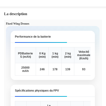
La description
Fixed Wing Drones
Performance de la batterie
Velocité
Auton
PDBatterie
0 Kg
1 kg
2 kg
maximale
maxim
S (mAh)
(min)
(min)
(min)
(Km/h)
(km
25000
246
178
139
93
29
mAh
Spécifications physiques du FPV
Le