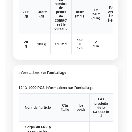
nombre
de
Pour les
Le
VFP
Cadre
points
Taille
véhicules
haut
(g)
(g)
de
(mm)
à moteur
(mm)
contact
électrique
est le
suivant:
680
28
2
180 g
320 mm
×
3 mm
g
mm
420
Informations sur l'emballage
13" ¥ 1000 PCS Informations sur l'emballage
Les
produits
Ctn
Le
Nom de l'article
de la
Taille
poids
catégorie
1
Corps du FPV, y
compris les