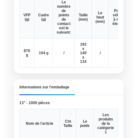
Le
nombre
de
Pour les
Le
VFP
Cadre
points
Taille
véhicules
haut
(g)
(g)
de
(mm)
à moteur
(mm)
contact
électrique
est le
suivant:
182
x
870
104 g
/
140
/
/
g
x
134
Informations sur l'emballage
13" - 1000 pièces
Les
produits
Ctn
Le
Nom de l'article
de la
Taille
poids
catégorie
1