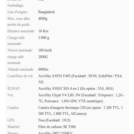
l'emballage:
Lieu d'origine:
Bangladesh
Max, vous allez
4000g
perdre du poids.:
Distance maximale:
16 Km
Charge utile
3 000 g
maximale:
Vitesse maximale:
160 km/h
charge utile
2000G
nominale:
Altitude maximale:
6000m
Contrôleur de vol:
ArcoSky ASF01 F405 (Facultatif : INAV, ArduPilot / PX4,
AI)
ÉCHAP:
ArcoSky ASE01 50A 4-en-1 (En option : 55A, 60A)
Vtx:
ArcoSky Glyph V4 5,8G 3W (Facultatif : Fréquence : 1,2G-
7G, Puissance : 1,6W-10W, VTX numérique)
Caméra:
Caméra d'imagerie thermique 256 (en option : 1 200 TVL, 1
500 TVL, 1 800 TVL, AICamera)
GPS:
Non (Facultatif : OUI)
Matériel:
Fibre de carbone 3K T300
Moteur:
ArcoSky 2807 1350KV