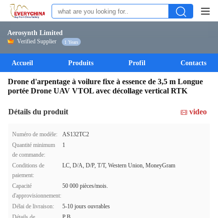
Aerosynth Limited
Verified Supplier
1 Years
Accueil
Produits
Profil
Contacts
Drone d'arpentage à voilure fixe à essence de 3,5 m Longue
portée Drone UAV VTOL avec décollage vertical RTK
Détails du produit
video
Numéro de modèle:
AS132TC2
Quantité minimum
1
de commande:
Conditions de
LC, D/A, D/P, T/T, Western Union, MoneyGram
paiement:
Capacité
50 000 pièces/mois.
d'approvisionnement:
Délai de livraison:
5-10 jours ouvrables
Détails de
P.B.