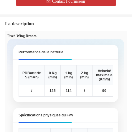
Contact Fournisseur
La description
Fixed Wing Drones
Performance de la batterie
Velocité
Auton
PDBatterie
0 Kg
1 kg
2 kg
maximale
maxim
S (mAh)
(min)
(min)
(min)
(Km/h)
(km
/
125
114
/
90
111
Spécifications physiques du FPV