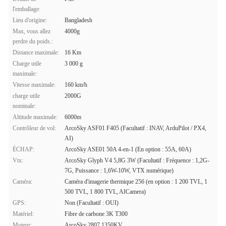
l'emballage:
Lieu d'origine:
Bangladesh
Max, vous allez
4000g
perdre du poids.:
Distance maximale:
16 Km
Charge utile
3 000 g
maximale:
Vitesse maximale:
160 km/h
charge utile
2000G
nominale:
Altitude maximale:
6000m
Contrôleur de vol:
ArcoSky ASF01 F405 (Facultatif : INAV, ArduPilot / PX4,
AI)
ÉCHAP:
ArcoSky ASE01 50A 4-en-1 (En option : 55A, 60A)
Vtx:
ArcoSky Glyph V4 5,8G 3W (Facultatif : Fréquence : 1,2G-
7G, Puissance : 1,6W-10W, VTX numérique)
Caméra:
Caméra d'imagerie thermique 256 (en option : 1 200 TVL, 1
500 TVL, 1 800 TVL, AICamera)
GPS:
Non (Facultatif : OUI)
Matériel:
Fibre de carbone 3K T300
Moteur:
ArcoSky 2807 1350KV