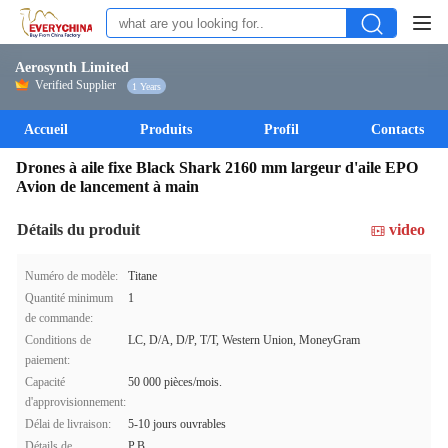
Aerosynth Limited
Verified Supplier
1 Years
Accueil
Produits
Profil
Contacts
Drones à aile fixe Black Shark 2160 mm largeur d'aile EPO
Avion de lancement à main
Détails du produit
video
Numéro de modèle:
Titane
Quantité minimum
1
de commande:
Conditions de
LC, D/A, D/P, T/T, Western Union, MoneyGram
paiement:
Capacité
50 000 pièces/mois.
d'approvisionnement:
Délai de livraison:
5-10 jours ouvrables
Détails de
P.B.