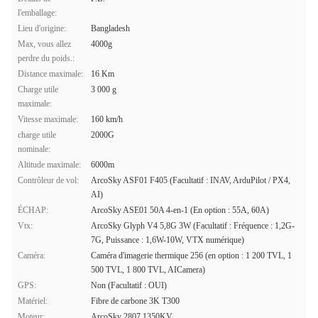
l'emballage:
Lieu d'origine:
Bangladesh
Max, vous allez
4000g
perdre du poids.:
Distance maximale:
16 Km
Charge utile
3 000 g
maximale:
Vitesse maximale:
160 km/h
charge utile
2000G
nominale:
Altitude maximale:
6000m
Contrôleur de vol:
ArcoSky ASF01 F405 (Facultatif : INAV, ArduPilot / PX4,
AI)
ÉCHAP:
ArcoSky ASE01 50A 4-en-1 (En option : 55A, 60A)
Vtx:
ArcoSky Glyph V4 5,8G 3W (Facultatif : Fréquence : 1,2G-
7G, Puissance : 1,6W-10W, VTX numérique)
Caméra:
Caméra d'imagerie thermique 256 (en option : 1 200 TVL, 1
500 TVL, 1 800 TVL, AICamera)
GPS:
Non (Facultatif : OUI)
Matériel:
Fibre de carbone 3K T300
Moteur:
ArcoSky 2807 1350KV