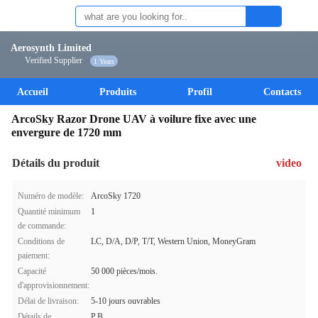
Aerosynth Limited
Verified Supplier
1 Years
Accueil
Produits
Profil
Contacts
ArcoSky Razor Drone UAV à voilure fixe avec une
envergure de 1720 mm
Détails du produit
video
Numéro de modèle:
ArcoSky 1720
Quantité minimum
1
de commande:
Conditions de
LC, D/A, D/P, T/T, Western Union, MoneyGram
paiement:
Capacité
50 000 pièces/mois.
d'approvisionnement:
Délai de livraison:
5-10 jours ouvrables
Détails de
P.B.