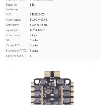
Détails de
P.B.
l'emballage:
MCU:
STM32F405
Micrologiciel:
FLAOF405X8
Boîte noire:
Flash de 16 Mo
Gyroscope:
ICM42688-P
Le baromètre:
intégré
GPS:
Soutien
Caméra FPV:
Soutien
Prise directe VTX:
Soutien
Port série UART:
6