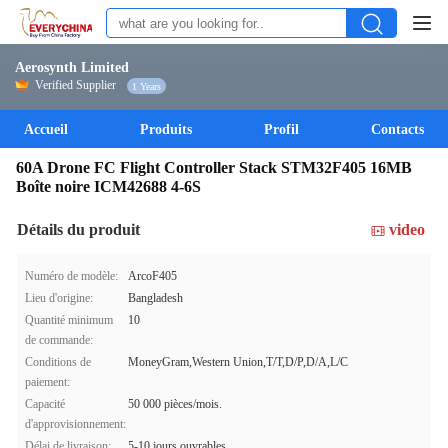
Aerosynth Limited
Verified Supplier
1 Years
Accueil
Produits
Profil
Contacts
60A Drone FC Flight Controller Stack STM32F405 16MB
Boîte noire ICM42688 4-6S
Détails du produit
video
Numéro de modèle:
ArcoF405
Lieu d'origine:
Bangladesh
Quantité minimum
10
de commande:
Conditions de
MoneyGram,Western Union,T/T,D/P,D/A,L/C
paiement:
Capacité
50 000 pièces/mois.
d'approvisionnement:
Délai de livraison:
5-10 jours ouvrables