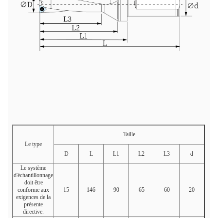
Taille
Le type
D
L
L1
L2
L3
d
Le système
d'échantillonnage
doit être
conforme aux
15
146
90
65
60
20
exigences de la
présente
directive.