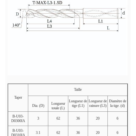
Taille
Taper
Longueur de
Longueur de
Diamètre de
Longueur
Dia. (D)
tige (L1)
rainure (L3)
la tige. (d)
totale (L)
B-U03-
3
62
36
20
6
D0300IA
B-U03-
3.1
62
36
20
6
D0310IA