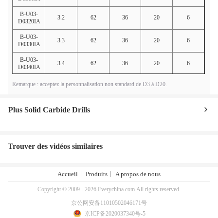
B-U03-
3.2
62
36
20
6
D0320IA
B-U03-
3.3
62
36
20
6
D0330IA
B-U03-
3.4
62
36
20
6
D0340IA
B-U03-
Remarque : acceptez la personnalisation non standard de D3 à D20.
3.5
62
36
20
6
D0350IA
B-U03-
3.6
62
36
20
6
Plus Solid Carbide Drills
D0360IA
B-U03-
3.7
62
36
20
6
D0370IA
Trouver des vidéos similaires
B-U03-
3.8
66
36
24
6
D0380IA
Accueil
Produits
A propos de nous
B-U03-
3.9
66
36
24
6
D0390IA
Copyright © 2009 - 2026 Everychina.com.All rights reserved.
B-U03-
4
66
36
24
6
京公网安备11010502046171号
D0400IA
京ICP备2020037340号-5