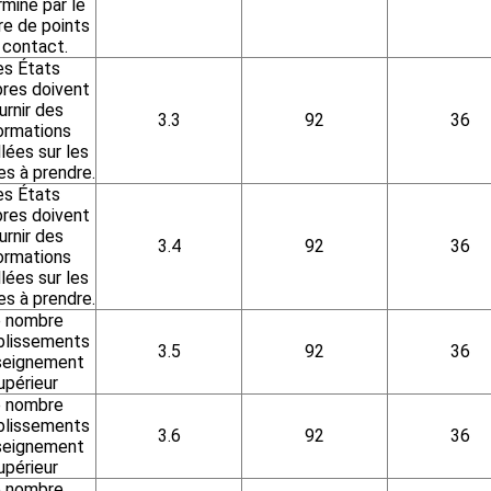
miné par le
e de points
 contact.
es États
es doivent
urnir des
3.3
92
36
ormations
llées sur les
s à prendre.
es États
es doivent
urnir des
3.4
92
36
ormations
llées sur les
s à prendre.
 nombre
blissements
3.5
92
36
seignement
upérieur
 nombre
blissements
3.6
92
36
seignement
upérieur
 nombre