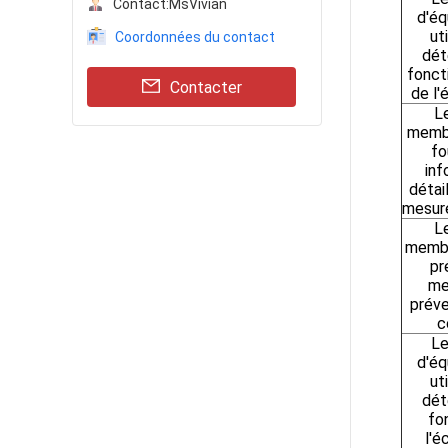
Contact:
MsVivian
d'é
ut
Coordonnées du contact
dét
foncti
Contacter
de l'
L
membr
fo
inf
détai
mesure
L
membr
pr
me
préve
c
Le
d'é
ut
dét
fo
l'é