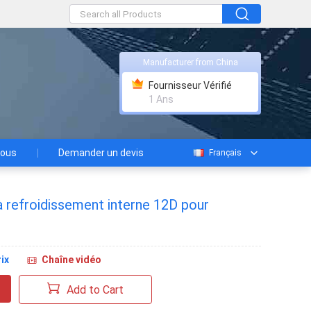
Manufacturer from China
Fournisseur Vérifié
1 Ans
nous
Demander un devis
Français
à refroidissement interne 12D pour
ix
Chaîne vidéo
Add to Cart