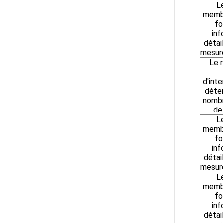
L
membr
fo
inf
détai
mesure
Le 
d'inte
déter
nombr
de
L
membr
fo
inf
détai
mesure
L
membr
fo
inf
détai