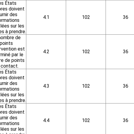
es États
es doivent
urnir des
4.1
102
36
ormations
llées sur les
s à prendre.
nombre de
points
rvention est
4.2
102
36
miné par le
e de points
 contact.
es États
es doivent
urnir des
4.3
102
36
ormations
llées sur les
s à prendre.
es États
es doivent
urnir des
4.4
102
36
ormations
llées sur les