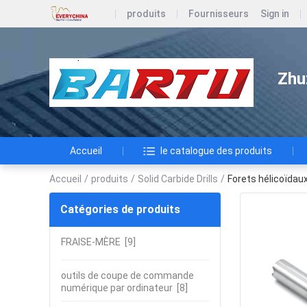
produits
Fournisseurs
Sign in
Zhu
Accueil
le catalogue des produits
Accueil
/
produits
/
Solid Carbide Drills
/
Forets hélicoïdaux
Catégories de produits
FRAISE-MÈRE
[9]
outils de coupe de commande
numérique par ordinateur
[8]