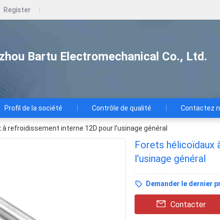
Register
zhou Bartu Electromechanical Co., Ltd.
Profil de la société
Contrôle de qualité
Contactez 
 à refroidissement interne 12D pour l'usinage général
Forets hélicoïdaux 
l'usinage général
Demander le dernier pr
Contacter