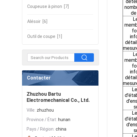
déter
Coupeuse à pinon
[7]
nombr
de
L
Alésoir
[6]
membr
fo
inf
Outil de coupe
[1]
détai
mesure
L
membr
fo
inf
détai
Contacter
mesure
Le
Zhuzhou Bartu
d'éta
Electromechanical Co., Ltd.
d'en
s
Ville:
zhuzhou
Le
d'éta
Province / État:
hunan
d'en
Pays / Région:
china
s
Le