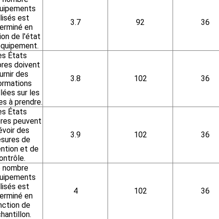
quipements
ilisés est
3.7
92
36
erminé en
on de l'état
équipement.
es États
es doivent
urnir des
3.8
102
36
ormations
llées sur les
s à prendre.
es États
es peuvent
évoir des
3.9
102
36
sures de
ntion et de
ontrôle.
 nombre
quipements
ilisés est
4
102
36
erminé en
nction de
chantillon.