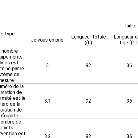
Taille
Le type
Longueur totale
Longueur d
Je vous en prie.
((L)
tige ((L1
 nombre
quipements
ilisés est
3
92
36
miné par le
stème de
mesure.
uméro de la
aration de
rmité est le
3.1
92
36
éro de la
aration de
nformité.
nombre de
points
rvention est
3.2
92
36