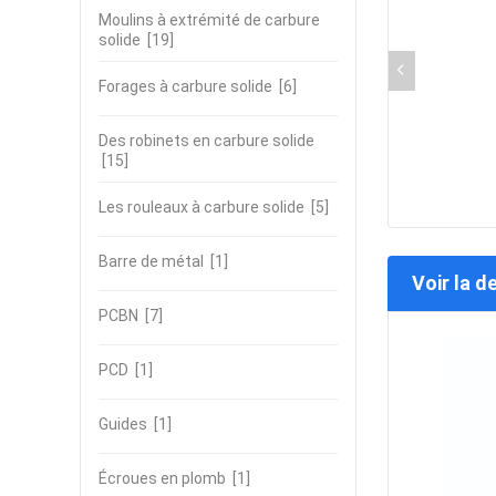
Moulins à extrémité de carbure
solide
[19]
Forages à carbure solide
[6]
Des robinets en carbure solide
[15]
Les rouleaux à carbure solide
[5]
Barre de métal
[1]
Voir la d
PCBN
[7]
PCD
[1]
Guides
[1]
Écroues en plomb
[1]