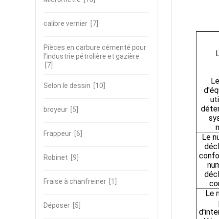
calibre vernier
[7]
Pièces en carbure cémenté pour
l'industrie pétrolière et gazière
[7]
Le
Selon le dessin
[10]
d'é
ut
déter
broyeur
[5]
sy
Frappeur
[6]
Le n
décl
confo
Robinet
[9]
num
décl
Fraise à chanfreiner
[1]
co
Le 
Déposer
[5]
d'inte