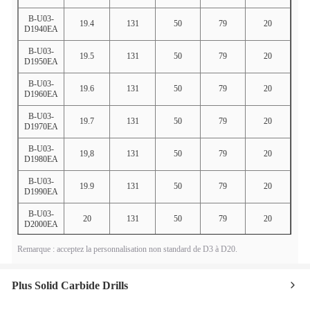
B-U03-
19.4
131
50
79
20
D1940EA
B-U03-
19.5
131
50
79
20
D1950EA
B-U03-
19.6
131
50
79
20
D1960EA
B-U03-
19.7
131
50
79
20
D1970EA
B-U03-
19,8
131
50
79
20
D1980EA
B-U03-
19.9
131
50
79
20
D1990EA
B-U03-
20
131
50
79
20
D2000EA
Remarque : acceptez la personnalisation non standard de D3 à D20.
Plus Solid Carbide Drills