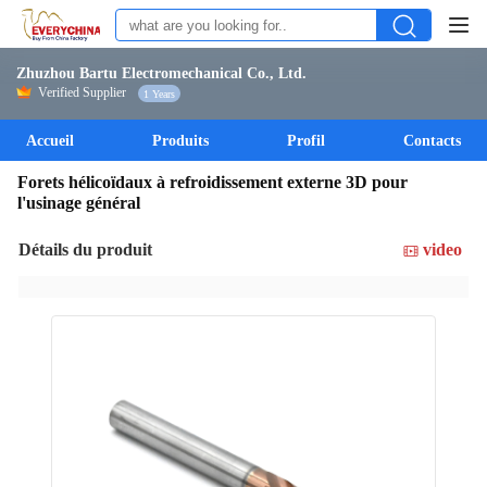
Zhuzhou Bartu Electromechanical Co., Ltd.
Verified Supplier
1 Years
Accueil
Produits
Profil
Contacts
Forets hélicoïdaux à refroidissement externe 3D pour
l'usinage général
Détails du produit
video