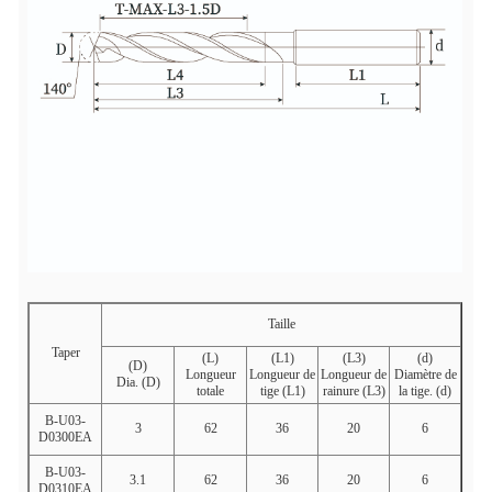
Taille
Taper
(L)
(L1)
(L3)
(d)
(D)
Longueur
Longueur de
Longueur de
Diamètre de
Dia. (D)
totale
tige (L1)
rainure (L3)
la tige. (d)
B-U03-
3
62
36
20
6
D0300EA
B-U03-
3.1
62
36
20
6
D0310EA