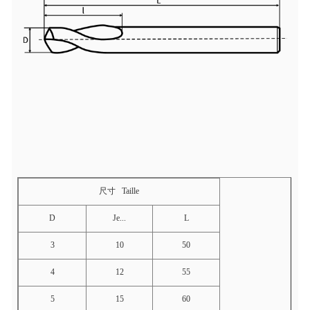
尺寸
Taille
D
Je...
L
3
10
50
4
12
55
5
15
60