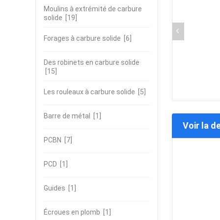
Moulins à extrémité de carbure
solide
[19]
Forages à carbure solide
[6]
Des robinets en carbure solide
[15]
Les rouleaux à carbure solide
[5]
Barre de métal
[1]
Voir la d
PCBN
[7]
PCD
[1]
Guides
[1]
Écroues en plomb
[1]