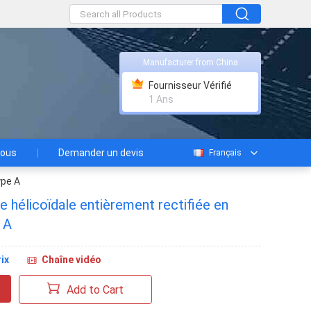
Manufacturer from China
Fournisseur Vérifié
1 Ans
nous
Demander un devis
Français
ype A
e hélicoïdale entièrement rectifiée en
 A
ix
Chaîne vidéo
Add to Cart