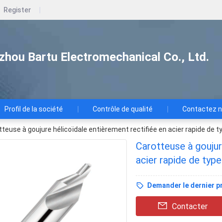
Register
zhou Bartu Electromechanical Co., Ltd.
Profil de la société
Contrôle de qualité
Contactez 
teuse à goujure hélicoïdale entièrement rectifiée en acier rapide de t
Carotteuse à goujur
acier rapide de type
Demander le dernier pr
Contacter