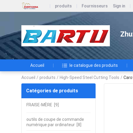
produits
Fournisseurs
Sign in
Zhu
Accueil
le catalogue des produits
Accueil
/
produits
/
High-Speed Steel Cutting Tools
/
Carot
Catégories de produits
FRAISE-MÈRE
[9]
outils de coupe de commande
numérique par ordinateur
[8]