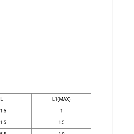
L
L1(MAX)
1.5
1
1.5
1.5