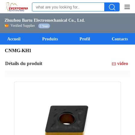
Zhuzhou Bartu Electromechanical Co., Ltd.
Verified Supplier
1 Years
Accueil
Produits
Profil
Contacts
CNMG-KH1
Détails du produit
video