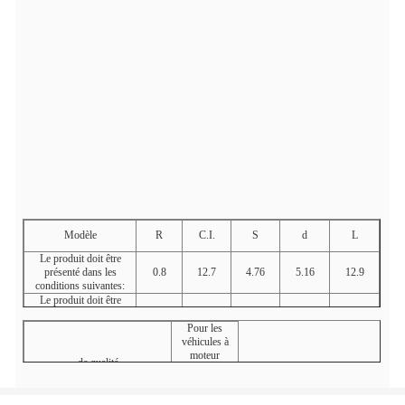
Modèle
R
C.I.
S
d
L
Le produit doit être
présenté dans les
0.8
12.7
4.76
5.16
12.9
conditions suivantes:
Le produit doit être
présenté dans les
1.2
12.7
4.76
5.16
12.9
conditions suivantes:
Pour les
véhicules à
moteur
de qualité
Pour les
véhicules à
moteur