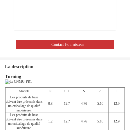
Contact Fournisseur
La description
Turning
Modèle
R
C.I.
S
d
L
Les produits de base
doivent être présentés dans
0.8
12.7
4.76
5.16
12.9
un emballage de qualité
supérieure.
Les produits de base
doivent être présentés dans
1.2
12.7
4.76
5.16
12.9
un emballage de qualité
supérieure.